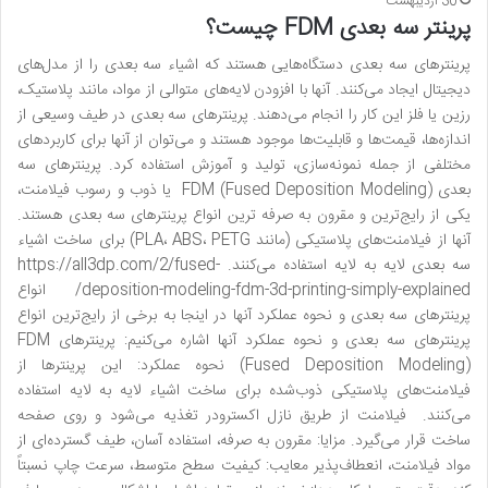
30 اردیبهشت
پرینتر سه بعدی FDM چیست؟
پرینترهای سه بعدی دستگاه‌هایی هستند که اشیاء سه بعدی را از مدل‌های
دیجیتال ایجاد می‌کنند. آنها با افزودن لایه‌های متوالی از مواد، مانند پلاستیک،
رزین یا فلز این کار را انجام می‌دهند. پرینترهای سه بعدی در طیف وسیعی از
اندازه‌ها، قیمت‌ها و قابلیت‌ها موجود هستند و می‌توان از آنها برای کاربردهای
مختلفی از جمله نمونه‌سازی، تولید و آموزش استفاده کرد. پرینترهای سه
بعدی FDM (Fused Deposition Modeling) یا ذوب و رسوب فیلامنت،
یکی از رایج‌ترین و مقرون به صرفه ترین انواع پرینترهای سه بعدی هستند.
آنها از فیلامنت‌های پلاستیکی (مانند PLA، ABS، PETG) برای ساخت اشیاء
سه بعدی لایه به لایه استفاده می‌کنند. https://all3dp.com/2/fused-
deposition-modeling-fdm-3d-printing-simply-explained/ انواع
پرینترهای سه بعدی و نحوه عملکرد آنها در اینجا به برخی از رایج‌ترین انواع
پرینترهای سه بعدی و نحوه عملکرد آنها اشاره می‌کنیم: پرینترهای FDM
(Fused Deposition Modeling) نحوه عملکرد: این پرینترها از
فیلامنت‌های پلاستیکی ذوب‌شده برای ساخت اشیاء لایه به لایه استفاده
می‌کنند. فیلامنت از طریق نازل اکسترودر تغذیه می‌شود و روی صفحه
ساخت قرار می‌گیرد. مزایا: مقرون به صرفه، استفاده آسان، طیف گسترده‌ای از
مواد فیلامنت، انعطاف‌پذیر معایب: کیفیت سطح متوسط، سرعت چاپ نسبتاً