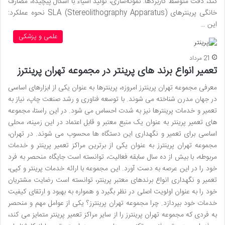
کند، دقت متوسط کاربردها: نمونه‌سازی، تولید اشیاء با اشکال پیچیده، مصارف
خانگی پرینترهای SLA (Stereolithography Apparatus) نحوه عملکرد:
این …
علمی و پزشکی
21 مرداد
تعمیر انواع برند های پرینتر در مجموعه تهران پرینترز
معرفی مجموعه تهران پرینترز امروزه، پرینترها به عنوان یکی از ابزارهای اساسی
در جهان مدرن شناخته می شوند. با توسعه فناوری و رشد صنعت چاپ، نیاز به
تعمیر و خدمات پرینترها نیز به شدت احساس می شود. در این راستا، مجموعه
های تعمیر پرینتر به عنوان یک منبع معتبر و قابل اعتماد در این زمینه، محلی
اساسی برای تعمیر و نگهداری این دستگاه ها محسوب می شوند. در تهران،
مجموعه تهران پرینترز به عنوان یکی از برترین مراکز تعمیر پرینتر و خدمات
مربوطه، با بیش از ده سال سابقه فعالیت، توانسته است جایگاه منحصر به فرد
خود را در این عرصه به دست آورد. این مجموعه با ارائه خدمات پرینتر و کپی،
تعمیر و نگهداری انواع برندهای معتبر پرینتر، توانسته است رضایت مشتریان
خود را به عنوان اولویت اصلی در نظر بگیرد و همواره به بهبود و ارتقای کیفیت
خدمات خود بپردازد. چرا مجموعه تهران پرینترز؟ یکی از عوامل مهم و منحصر
به فردی که مجموعه تهران پرینترز را از سایر مراکز تعمیر پرینتر متمایز می کند،