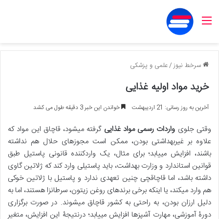
منو
سرخط نیوز
/
علمی و پزشکی
خرید مواد اولیه غذایی
آخرین به روز رسانی: 21 اردیبهشت
خواندن این خبر 3 دقیقه طول می کشد
وقتی جلوی
واردات رسمی مواد غذایی
گرفته میشود، قاچاق این مواد که
علاوه بر غیربهداشتی بودن، ممکن است مجوزهای حلال هم نداشته
باشند، افزایش مییابد؛ برای مثال، یک واردکننده قانونی پاستیل طبق
قوانین استاندارد و وزارت بهداشت، باید پاستیلی وارد کند که ژلاتین گاوی
داشته باشد، اما قاچاقچی چنین تعهدی ندارد و پاستیل با ژلاتین خوکی
هم وارد میکند، یا اینکه برخی برندهای روغن زیتون، سرطانزا هستند، اما به
دلیل ارزان بودن، به راحتی به کشور قاچاق میشوند. در صورت برگزاری
دورۀ آموزشی، مهارت آشپزها افزایش مییابد؛ درنتیجۀ این افزایش، متغیر