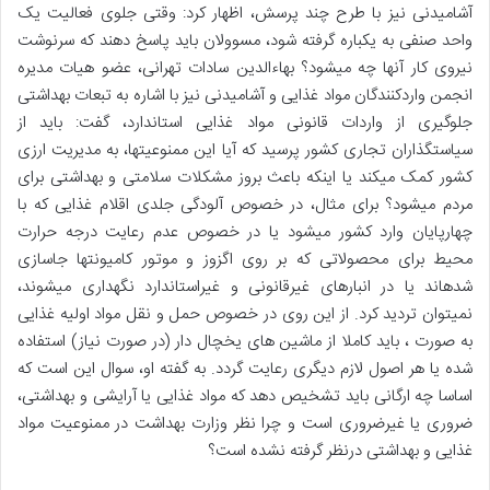
آشامیدنی نیز با طرح چند پرسش، اظهار کرد: وقتی جلوی فعالیت یک
واحد صنفی به یکباره گرفته شود، مسوولان باید پاسخ دهند که سرنوشت
نیروی کار آنها چه میشود؟ بهاءالدین سادات تهرانی، عضو هیات مدیره
انجمن واردکنندگان مواد غذایی و آشامیدنی نیز با اشاره به تبعات بهداشتی
جلوگیری از واردات قانونی مواد غذایی استاندارد، گفت: باید از
سیاستگذاران تجاری کشور پرسید که آیا این ممنوعیتها، به مدیریت ارزی
کشور کمک میکند یا اینکه باعث بروز مشکلات سلامتی و بهداشتی برای
مردم میشود؟ برای مثال، در خصوص آلودگی جلدی اقلام غذایی که با
چهارپایان وارد کشور میشود یا در خصوص عدم رعایت درجه حرارت
محیط برای محصولاتی که بر روی اگزوز و موتور کامیونتها جاسازی
شدهاند یا در انبارهای غیرقانونی و غیراستاندارد نگهداری میشوند،
نمیتوان تردید کرد. از این روی در خصوص حمل و نقل مواد اولیه غذایی
به صورت ، باید کاملا از ماشین های یخچال دار (در صورت نیاز) استفاده
شده یا هر اصول لازم دیگری رعایت گردد. به گفته او، سوال این است که
اساسا چه ارگانی باید تشخیص دهد که مواد غذایی یا آرایشی و بهداشتی،
ضروری یا غیرضروری است و چرا نظر وزارت بهداشت در ممنوعیت مواد
غذایی و بهداشتی درنظر گرفته نشده است؟