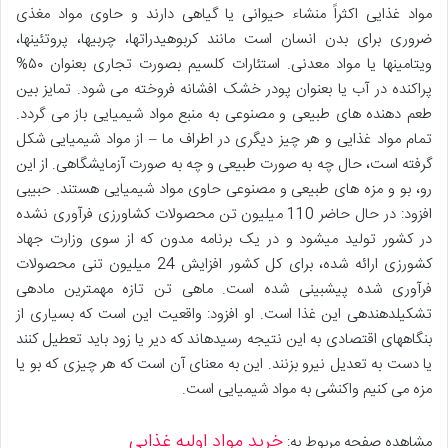
مواد غذایی اکثراً منشاء حیوانی یا گیاهی دارند و حاوی مواد مغذی
ضروری برای بدن انسان است مانند کربوهیدراتها، چربیها، پروتئینها،
ویتامینها یا مواد معدنی. استئارات کلسیم بصورت تجاری بعنوان ۵۰%
پراکنده در آب یا بعنوان پودر خشک افشانه فروخته می شود. تمایز بین
طعم دهنده های طبیعی و مصنوعی به منبع مواد شیمیایی باز می گردد.
تمام مواد غذایی و هر چیز دیگری در اطراف ما – از مواد شیمیایی شکل
گرفته است، حال چه به صورت طبیعی و چه به صورت آزمایشگاهی. از این
رو، بو و مزه های طبیعی و مصنوعی حاوی مواد شیمیایی هستند. حبیبی
افزود: در حال حاضر 110 میلیون تن محصولات کشاورزی فرآوری نشده
در کشور تولید میشود و در یک برنامه مدون که از سوی وزارت جهاد
کشورزی ارائه شده، برای کل کشور افزایش 24 میلیون تنی محصولات
فرآوری شده پیشبینی شده است. ماهی تن تازه مهمترین مادهی
تشکیلدهندهی این غذا است. او افزود: واقعیت این است که بسیاری از
بنگاههای اقتصادی به این نتیجه رسیدهاند که دیر یا زود باید تعطیل کنند
یا دست به تعدیل نیرو بزنند. این به معنای آن است که هر چیزی که بو یا
مزه می کنیم واکنشی به مواد شیمیایی است.
خرید مواد اولیه غذایی
مشاهده صفحه مربوط به: