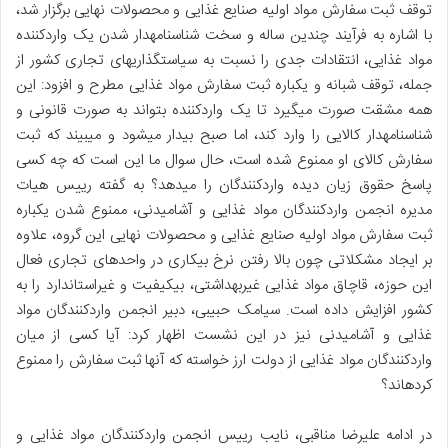
توقف ثبت سفارش مواد اولیه صنایع غذایی و محصولات نهایی برگزار شد،
با اشاره به فرآیند چندین ساله و سخت شناسنامهدار شدن یک واردکننده
مواد غذایی، انتقادات جدی را نسبت به سیاستگذاریهای تجاری کشور از
جمله، توقف شبانه و یکباره ثبت سفارش مواد غذایی مطرح و افزود: این
همه مشقت صورت میگیرد تا یک واردکننده بتواند به صورت قانونی و
شناسنامهدار کالایی را وارد کند، اما صبح بیدار میشود و میبیند که ثبت
سفارش کالای او ممنوع شده است، حال سوال ما این است که چه کسی
پاسخ حقوق زیان دیده واردکنندگان را میدهد؟ به گفته رییس هیات
مدیره انجمن واردکنندگان مواد غذایی و آشامیدنی، ممنوع شدن یکباره
ثبت سفارش مواد اولیه صنایع غذایی و محصولات نهایی این گروه، علاوه
بر ایجاد مشکلاتی چون بالا رفتن نرخ بیکاری در واحدهای تجاری فعال
این حوزه، قاچاق مواد غذایی غیربهداشتی، بیکیفیت و غیراستاندارد را به
کشور افزایش داده است. سیامک حبیبی، دبیر انجمن واردکنندگان مواد
غذایی و آشامیدنی نیز در این نشست اظهار کرد: آیا کسی از میان
واردکنندگان مواد غذایی از دولت ارز خواسته که آنها ثبت سفارش را ممنوع
کردهاند؟
در ادامه علیرضا مناقبی، نایب ريیس انجمن واردکنندگان مواد غذایی و