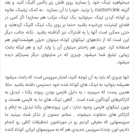
میخواهید لینک خود را بسازید روی فلش زیر باکس کلیک کنید و بعد
گزینه custom link را بزنید. خودرا با آن بسازید . به کمک زیلینک علاوه
بر کوتاه کردن لینک میتوانید یک لینک مرکب هم بسازید! اگر کمی در
فضای اینترنت چرخیده باشید حتما بر روی یک لینک کلیک کردهاید و
حتی ممکن است آنها را به اشتراک نیز گذاشته باشید. نکته جالب دیگر
این است که از دادههای لینکهای کوتاه میتوان خیلی هوشمندانهتر هم
استفاده کرد. چون هم راحتتر میتوان آن را وارد کرد و هم اینکه باعث
زیبایی تبلیغ شما میشود. چیزی که در سایتهای دیگر بسیارکم دیده
میشود.
تنها چیزی که باید به آن توجه کنید، اعتبار سرویس است که باعث میشود
همیشه بتوانید به لینک های کوتاه شده خود دسترسی داشته باشید. مثلا
همین پست که میبینید ، به دلیل فارسی بودن پیوند یکتا ، تبدیل به
کاراکترهای گوناگون شده است . گاهی لینک های ما به فارسی هستند و
چون لینکهای فارسی وجود ندارد ، این پیوندهای یکتا تبدیل به ارقام و
کاراکتر های متفاوت میشوند . سلام، ممنون از تذکر شما، ببینید ما
سرویسهایی که معرفی کردیم رو در موردشون تحقیقات کافی رو انجام
دادیم، اون چندتا سرویس جدیدی هم که به سرویسهای ایرانی کوتاه کننده