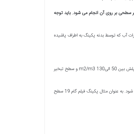
ر سطحی بر روی آن انجام می شود. باید توجه
ت آب که توسط بدنه پکینگ به اطراف پاشیده
به صورت کلی سطح مفید تبخیر در فیلینگ نت اسپلش مدل NC20-25، گرید اسپلش، اسپلش بار، رندوم اسپلش و توربو اسپلش بین 50 الیm2/m3 130 و سطح تبخیر
در پکینگ یا فیلینگ فیلم، با افزایش گام پکینگ، سطح مفید تبخیر کاهش می یابد اما در عین حال احتمال گرفتگی نیز کم می شود. به عنوان مثال پکینگ فیلم گام 19 سطح