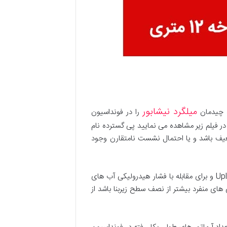
میلگرد نیشابور
ه چیدمان
را در فونداسیون
ر فیلم زیر مشاهده می نمایید پی گسترده نام
یف باشد و یا احتمال نشست نامتقارن وجود
همچنین در ساختمان هایی که دارای لنگر واژگونی بزرگ باشد، برای توزیع بارهای وارده در سطوح بزرگ، جهت جلوگیری از Uplift و برای مقابله با فشار هیدرولیکی آب های
های منفرد بیشتر از نصف سطح زیربنا باشد از