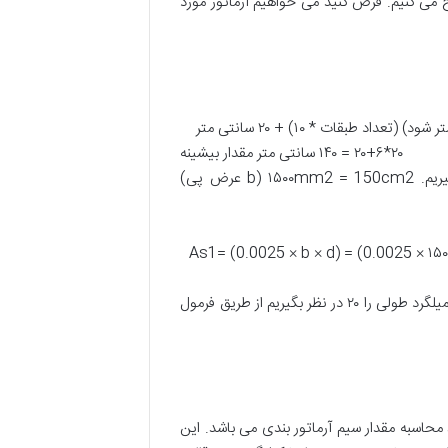
ح می کنیم. فرض کنید می خواهیم آرماتور مورد
محاسبه عمق فونداسیون تعداد طبقات * ۱۰ فرمول محاسبه ضخامت پی (لازم به ذکر است ضخامت پی نباید از ۵۰ سانتی متر کمتر شود) (تعداد طبقات * ۱۰) + ۲۰ سانتی متر
۱۰*۶+۲۰= ۸۰ سانتی متر فرمول محاسبه عرض پی (تعداد طبقات * ۲۰ ) + ۴۰ سانتی متر ۲۰*۶+۲۰ = ۱۴۰ سانتی متر مقدار بیشینه
مطابق با فرمول زیر محاسبه می شود که در نهایت عدد بدست آمده که بزرگتر است را در فرمول های بعدی در نظر می گیریم. ۱۵۰۰mm2 = 150cm2 (b عرض پی)
As1= (0.0025 × b × d) = (0.0025 × ۱
با یک نگاه اجمالی متوجه می شویم که مقدار فرمول اول بیشتر است پس از همان مقدار در عملیات استفاده می کنیم. اگر سایز میلگرد طولی را ۲۰ در نظر بگیریم از طریق فرمول
ن با آن روبرو هستند محاسبه مقدار سیم آرماتور بندی می باشد. این