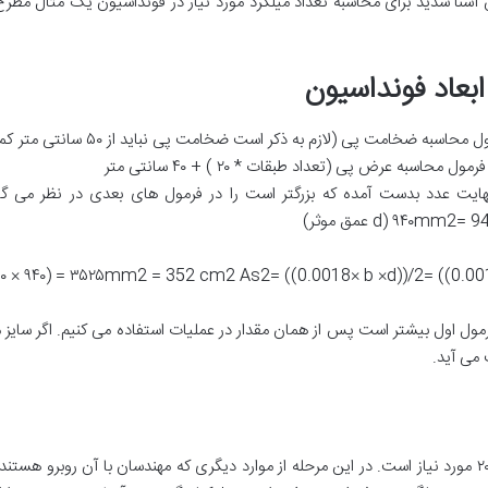
ون آشنا شدید برای محاسبه تعداد میلگرد مورد نیاز در فونداسیون یک مثال مطر
عاد فونداسیون
۵۰۰ × ۹۴۰) = ۳۵۲۵mm2 = 352 cm2 As2= ((0.0018× b ×d))/2= ((0.0
 می آید.
بنابراین در هر متر مربع تقریبا به ۱۱ عدد میلگرد ۲۰ مورد نیاز است. در این مرحله از موارد دیگری که مهندسا