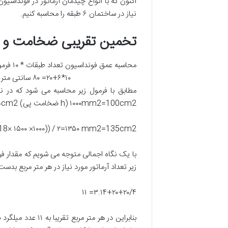
اکنون که با انواع چیدمان آرماتور در فونداسی
نیاز در ساختمان ۶ طبقه را محاسبه کنیم.
تخمین تقریبی ضخامت و اب
۱۰۰۰mm2=100cm2 (h ضخامت پی) ۹۴۰mm2= 94cm2 (d عمق موثر)
018× ۱۵۰۰ ×۱۰۰۰)) / ۲=۱۳۵۰ mm2=135cm2
زیر تعداد آرماتور مورد نیاز در هر متر مربع بدست
۳.۱۴+۲۰+۲۰/۴= ۱۱