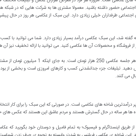
خه های عکاسی است. امروزه هر فرد در معرض هزاران عکس و تبلیغات مختلف قرار
تماعی حضور داشته باشید. معمولا مشتری ها به شرکت هایی که در شبکه ها
 اجتماعی طرفداران خیلی زیادی دارد. این سبک از عکاسی هر روز در حال پیش
گفته شد، این سبک عکاسی درآمد بسیار زیادی دارد. شما می توانید با کسب و 
 از فروشگاه و محصولات آن ها عکاسی کنید. می توانید با ارائه تخفیف نیز آن ها
برای مثال تصور کنید که حق الزحمه شما برای هر جلسه
داد را به 800 هزار تومان کاهش دهید. تبلیغات جزء جدانشدنی کسب و کارهای امروزی است و ب
ل می کنند.
پر درآمدترین شاخه های عکاسی است. در صورتی که این سبک را برای کار انتخاب
اده ها هر ساله در حال گسترش هستند و مردم عاشق این هستند که عکس های خود
از طریق اینستاگرام و فیسبوک؛ به تمام فامیل و دوستان خود بگویید که عکا
د. این شاخه ی عکاسی فریلنس به شدت وابسته به نحوه ی حرف زدن شماست و