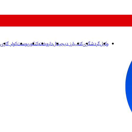
وکیل
گردشگری
کتاب
ارز دیجیتال
داروخانه
کنکور
پوست
کولر گازی