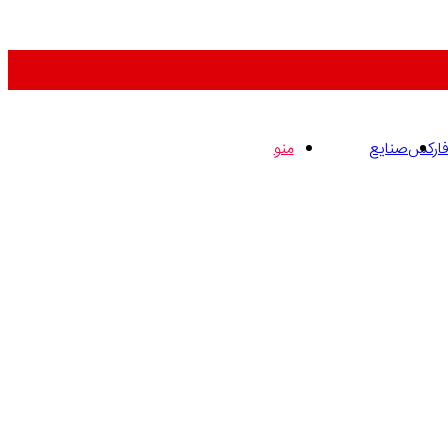
فارکس
صنایع
منو