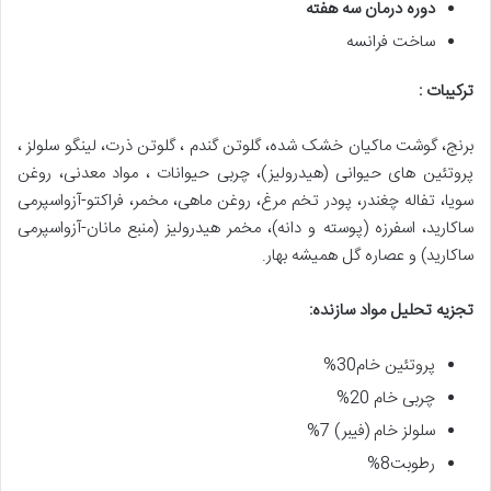
دوره درمان سه هفته
ساخت فرانسه
ترکیبات
:
برنج، گوشت ماکیان خشک شده، گلوتن گندم ، گلوتن ذرت، لینگو سلولز ،
پروتئین های حیوانی (هیدرولیز)، چربی حیوانات ، مواد معدنی، روغن
سویا، تفاله چغندر، پودر تخم مرغ، روغن ماهی، مخمر، فراکتو-آزواسپرمی
ساکارید، اسفرزه (پوسته و دانه)، مخمر هیدرولیز (منبع مانان-آزواسپرمی
ساکارید) و عصاره گل همیشه بهار.
تجزیه تحلیل مواد سازنده
:
پروتئین خام30%
چربی خام 20%
سلولز خام (فیبر) 7%
رطوبت8%