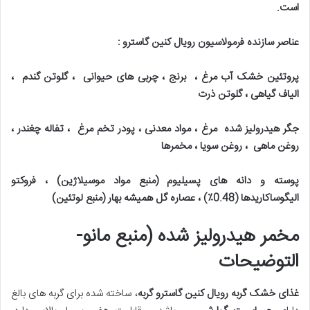
است
.
عناصر سازنده فرمولاسیون رویال کنین گاسترو
:
پروتئین خشک آب مرغ ، برنج ، چربی های حیوانی ، گلوتن گندم ،
الیاف گیاهی ، گلوتن ذرت
جگر هیدرولیز شده مرغ ، مواد معدنی ، پودر تخم مرغ ، تفاله چغندر ،
روغن ماهی ، روغن سویا ، مخمرها
پوسته و دانه های پسیلیوم (منبع مواد موسیلاژین) ، فروکتو
الیگوساکاریدها (
0.48٪)
، عصاره گل همیشه بهار (منبع لوتئین)
مخمر هیدرولیز شده (منبع مانو-
ال
توضیحات
غذای خشک گربه رویال کنین گاسترو گربه
، ساخته شده برای گربه های بالغ