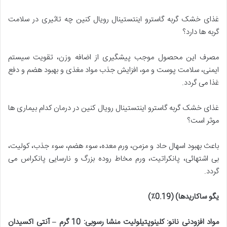
غذای خشک گربه گاسترو اینتستینال رویال کنین چه تاثیری در سلامت
گربه ها دارد؟
مصرف این محصول موجب پیشگیری از اضافه وزن، تقویت سیستم
ایمنی، سلامت پوست و مو، افزایش جذب مواد مغذی و بهبود هضم و دفع
غذا می گردد.
غذای خشک گربه گاسترو اینتستینال رویال کنین در درمان کدام بیماری ها
موثر است؟
باعث بهبود اسهال حاد و مزمن، ورم معده، سوء هضم، سوء جذب، کولیت،
بی اشتهائی، پانکراتیت، ورم مخاط روده بزرگ و نارسایی پانکراس می
گردد.
یگو ساکاریدها)
(
0.19٪
)
مواد افزودنی نانو: کلینوپتیلولیت منشا رسوبی:
10
گرم – آنتی اکسیدان