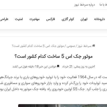
ط با ما
درباره سرخط نیوز
داروخانه
تهران
کولر گازی
فارکس
مهاجرت
امنیت
طراحی
سرخط نیوز
/
عمومی
/
موتور جک اس 5 ساخت کدام کشور است؟
موتور جک اس 5 ساخت کدام کشور است؟
آخرین به روز رسانی: 21 خرداد
خواندن این خبر 18 دقیقه طول می کشد
جک موتورز یکی از کمپانی‌های معروف چینی است که در سال 1964 فعالیت خود را با تولید خو
س شد و سبد تولیدات خود را بزرگ‌تر کرده و وارد بازار خودروهای سواری و مسافرب
سواری در سال 2008 رقم خورد و توجّهات بسیاری را جلب کرد. جک S5 اولین خودروی راه یاف