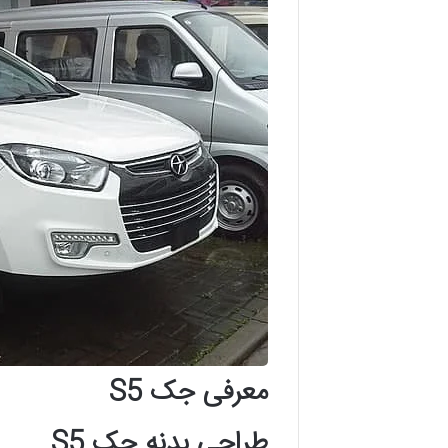
معرفی جک S5
طراحی بدنه جک S5