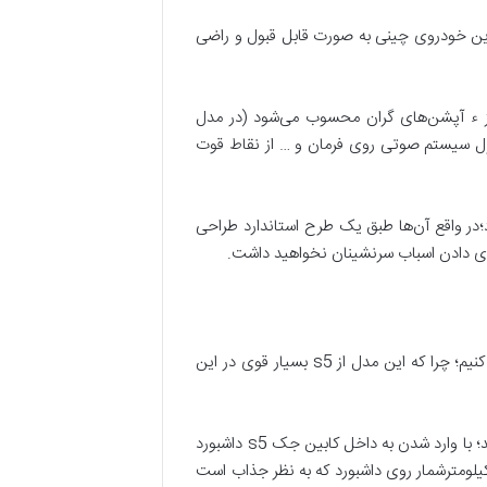
ه کابین این خودروی چینی به صورت قابل قبول و راضی
 جز ء آپشن‌های گران محسوب می‌شود (در مدل
ترل سیستم صوتی روی فرمان و … از نقاط قوت
ش خواهد بود؛در واقع آن‌ها طبق یک طرح استاندارد طراحی
جای دادن اسباب سرنشینان نخواهید داشت.
برای این‌که بخواهیم از امکانات ایمنی و رفاهی جک اس 5 برایتان بگوییم ترجیح دادیم از آپشن‌های جک اتوماتیک صحبت کنیم؛ چرا که این مدل از s5 بسیار قوی در این
جک s5 از سیستم ورود بدون کلید بهره‌مند است یعنی می‌توانید با استفاده از فشردن دکمه‌ی موجود روی درب وارد کابین شوید؛ با وارد شدن به داخل کابین جک s5 داشبورد
 کیلومترشمار روی داشبورد که به نظر جذاب است