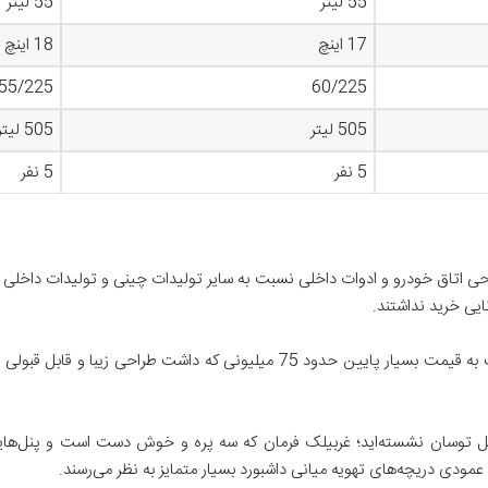
55 لیتر
55 لیتر
17 اینچ
18 اینچ
55/225
60/225
505 لیتر
505 لیتر
5 نفر
5 نفر
احی اتاق خودرو و ادوات داخلی نسبت به سایر تولیدات چینی و تولیدات داخلی ب
ایی خرید نداشتند.
به هرحال زمانی که اس 5 به عرضه رسید نسبت به قیمت بسیار پایین حدود 75 میلیون
اخل توسان نشسته‌اید؛ غربیلک فرمان که سه پره و خوش دست است و پنل‌ها
عمودی دریچه‌های تهویه میانی داشبورد بسیار متمایز به نظر می‌رسند.