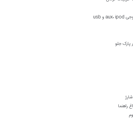
 پارک جلو
شارژ
غ راهنما
وم