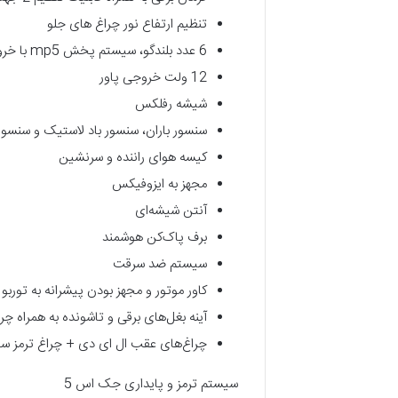
تنظیم ارتفاع نور چراغ های جلو
6 عدد بلندگو، سیستم پخش mp5 با خروجی aux، ipod و usb
12 ولت خروجی پاور
شیشه رفلکس
سنسور باران، سنسور باد لاستیک و سنسور
کیسه هوای راننده و سرنشین
مجهز به ایزوفیکس
آنتن شیشه‌ای
برف پاک‌کن هوشمند
سیستم ضد سرقت
کاور موتور و مجهز بودن پیشرانه به توربو 
آینه بغل‌های برقی و تاشونده به همراه چرا
چراغ‌های عقب ال ای دی + چراغ ترمز س
سیستم ترمز و پایداری جک اس 5