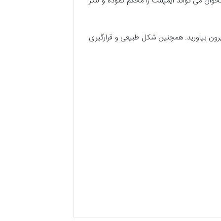
وان می تواند ایمپلنت را محکم نموده و لنگر
یرون بیاورید. همچنین شکل طبیعی و قرارگیری