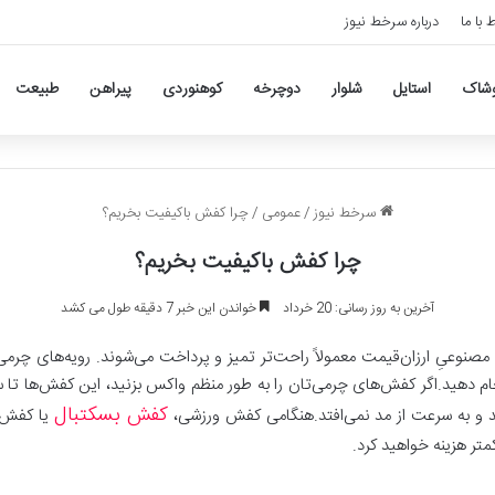
ط با ما
درباره سرخط نیوز
وشاک
استایل
شلوار
دوچرخه
کوهنوردی
پیراهن
طبیعت
سرخط نیوز
/
عمومی
/
چرا کفش باکیفیت بخریم؟
چرا کفش باکیفیت بخریم؟
آخرین به روز رسانی: 20 خرداد
خواندن این خبر 7 دقیقه طول می کشد
نوعیِ ارزان‌قیمت معمولاً راحت‌تر تمیز و پرداخت می‌شوند. رویه‌های چر
نجام دهید.اگر کفش‌های چرمی‌تان را به طور منظم واکس بزنید، این کفش‌ها تا 
کفش بسکتبال
ید و به سرعت از مد نمی‌افتد.هنگامی کفش ورزشی،
یا کفش ب
تر هزینه خواهید کرد.