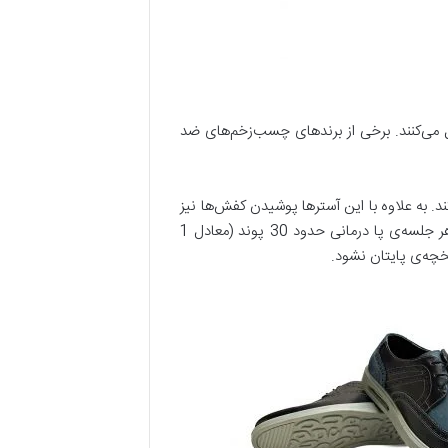
یل می‌کنند. برخی از برندهای چسب‌زخم‌های ضد
د. به علاوه با این آسترها پوشیدن کفش‌ها نیز
خیلی راحت است.اگر کفش باکیفیتی بخرید که کامل اندازه‌یتان باشد، کمتر به متخصص پا مراجعه خواهید کرد. وقتی برای هر جلسه‌ی پا درمانی حدود 30 پوند (معادل 1
خچه‌ی پایتان نشود.