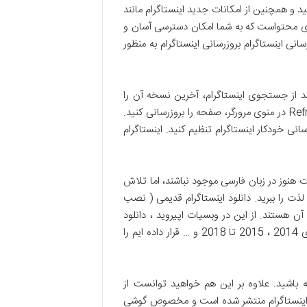
ید و همچنین از امکانات جدید اینستاگرام مانند
اک گذاری محتواست که به شما امکان دسترسی آسان و
ی اینستاگرام بروزرسانی اینستاگرام به منظور
عد از جستجوی اینستاگرام، آخرین نسخه آن را
دانلود و نصب کنید. در مرورگر وب نیز، اگر صفحه اینستاگرام باز است، می‌توانید با فشردن کلید F5 یا با استفاده از گزینه Refresh در منوی مرورگر، صفحه را بروزرسانی کنید.
نی خودکار اینستاگرام تنظیم کنید. اینستاگرام
 هنوز در زبان فارسی موجود نباشند، اما تلاش
ذت را ببرید. دانلود اینستاگرام قدیمی ( نصب
 هستند. از این در وبسیات اپیروید ، دانلود
اینستاگرام قدیمی با لینک مستقیم را فراهم کرده ایم. شما می توانید به ادامه مطلب رفته و نسخه مد نظر خود که از سال های 2014 ، 2015 تا 2018 و … قرار داده ایم را
 باشید. علاوه بر این هم خواهید توانست از
ده اینستاگرام منتشر شده است و مخصوص گوشی