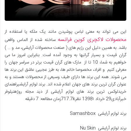
این می تواند به معنی لباس پوشیدن مانند یک ملکه یا استفاده از
محصولات لاکچری کوین فرانسه
ساخته شده از الماس واقعی
باشد. به همین دلیل این رژیم های ( صنعت محصولات آرایشی، مد و … )
گران قیمت و بسیار گرانبها به وجود آمده است. بنابراین امروز ما می
خواهیم به شما، 10 تا از مارک های گران قیمت برتر در سراسر جهان را
معرفی کنیم و افراد، مخصوصا خانم ها، به طرز عجیبی عاشق این برند ها
می شوند. همه این برند ها دارای طیف وسیعی از محصولات هستند و به
عنوان گران ترین برند های جهان اعلام شده اند. برند لوازم آرایشیراهنمای
خریدلوکس ترین برند های لوازم آرایشی از دید مجله روژهنیلوفر
خیرآبادی29 خرداد 1398۱ نظر717.7kزمان مطالعه: 7 دقیقه
برند لوازم آرایشی Samashbox
برند لوازم آرایشی Nu Skin