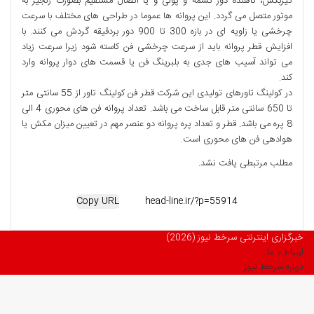
گیربکس، کاهنده دور تسمه و پولی و یا اتصال مستقیم بصورت زنجیر به
موتور متصل می گردد. این پروانه ها عموما در طراحی های مختلف با سرعت
چرخشی یا زاویه ای در بازه 300 تا 900 دور بردقیقه گردش می کنند. با
افزایش قطر پروانه باید از سرعت چرخشی فن کاسته شود زیرا سرعت زیاد
می تواند آسیب های جدی به بلبرینگ فن یا قسمت های دوار پروانه وارد
کند.
در کولینگ تاورهای تولیدی این شرکت قطر فن کولینگ تاور از 55 سانتی متر
تا 650 سانتی متر قابل ساخت می باشد. تعداد پروانه فن های محوری 4 الی
8 پره می باشد. قطر و تعداد پره پروانه دو عنصر مهم در تعیین میزان مکش یا
هوادهی فن های محوری است.
مطلب مرتبطی یافت نشد.
Copy URL
خبرگزاری اینترنتی سرخط نیوز (2026)
ارتباط با ما
درباره سرخط نیوز