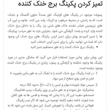
تمیز کردن پکینگ برج خنک کننده
رسوبات موجود در پکینگ های کولینگ تاور عمدتاً حاوی گلسنگ و جلبک
است که به راحتی در محیط مرطوب و تاریک رشد می کنند. علاوه بر این، آب
های زیرزمینی فیلتر نشده، خاک های شنی زرد رنگ را به داخل برج خنک
کننده وارد کرده و باعث گرفتگی می شود. بنابراین باید به طور مرتب پپکینگ
ها را تمیز کنیم.دو روش برای تمیز کردن پکینگ های برج خنک کن وجود
دارد که شما می توانید یکی را برای تمیز کردن انتخاب کنید.
پکینگ برج خنک کننده را به طور مستقیم تمیز کنید
این روش برای زمانی مورد استفاده قرار می گیرد که مشکل جدی در مورد
پکینگ ها وجود نداشته و گرفتگی و رسوب زیادی در پکینگ برج خنک کننده
بوجود نیامده است.
در ابتدا پکینگ برج خنک کننده را با تفنگ آب به طور مکرر بشویید تا
لجن و لجن روی سطح از بین برود.
سپس مواد شوینده موثر و ایمن را با آب داغ حدود 50 درجه
سانتیگراد حل نموده و به طور مکرر بر روی پکینگ، پمپ فلاشینگ
شستشو دهید؛ این کار را تا زمانی که پوسته و فلس ها به طور کامل
جدا شوند، ادامه دهید (البته توصیه می شود که اگر عمر پکینگ
طولانی تر باشد، پکینگ را تعویض کنید). این عمل باعث می شود که به