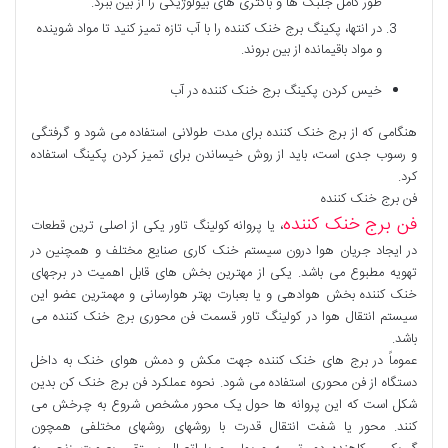
طور کامل جلبک ها و باکتری های بیولوژیکی را از بین ببرد.
در انتها، پکینگ برج خنک کننده را با آب تازه تمیز کنید تا مواد شوینده
و مواد باقیمانده از بین بروند.
خیس کردن پکینگ برج خنک کننده در آب
هنگامی که از برج خنک کننده برای مدت طولانی استفاده می شود و گرفتگی
و رسوب جدی است، باید از روش خیساندن برای تمیز کردن پکینگ استفاده
کرد.
فن برج خنک کننده
فن برج خنک کننده
، یا پروانه کولینگ تاور یکی از اصلی ترین قطعات
در ایجاد جریان هوا درون سیستم خنک کاری صنایع مختلف و همچنین در
تهویه مطبوع می باشد. یکی از مهترین بخش های قابل اهمیت در برجهای
خنک کننده بخش هوادهی و یا بعبارت بهتر هوارسانی و مهمترین عضو این
سیستم انتقال هوا در کولینگ تاور قسمت فن محوری برج خنک کننده می
باشد.
عموماً در برج های خنک کننده جهت مکش و دمش هوای خنک به داخل
دستگاه از فن محوری استفاده می شود. نحوه عملکرد فن برج خنک کن بدین
شکل است که این پروانه ها حول یک محور مشخص شروع به چرخش می
کنند. محور یا شفت انتقال قدرت با روشهای روشهای مختلفی همچون