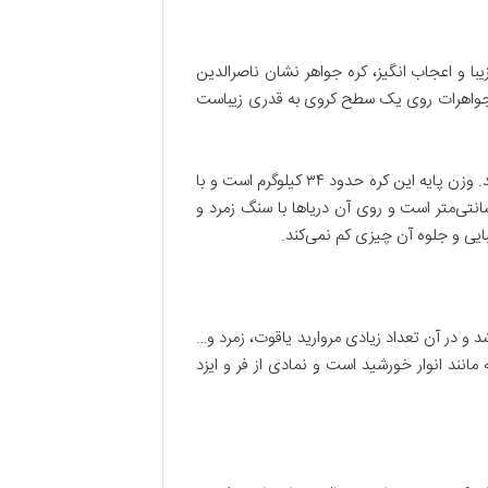
یبا و اعجاب انگیز، کره جواهر نشان ناصرالدین
سنگ‌های درشت گرانبها و جواهرات روی یک سطح کروی به قدری زیباست
کره جواهرنشان اثری بسیار هنرمندانه است که مهارت و خلاقیت هنرمندان و صنعت‌گران آن دوره را به رخ تمام جهانیان می‌کشد. وزن پایه این کره حدود ۳۴ کیلوگرم است و با
 و ۳۶۶ قطعه جواهر زینت داده شده تا جلوه بسیار زیباتری پیدا کند. قطر کره جواهر نشان ناصرالدین شاه تقریبا ۶۶ سانتی‌متر است و روی آن دریاها با سنگ زمرد و
ی و جلوه آن چیزی کم نمی‌کند.
 و در آن تعداد زیادی مروارید یاقوت، زمرد و…
نند انوار خورشید است و نمادی از فر و ایزد