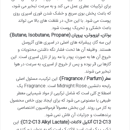
برای ترکیبات عطری عمل می کند و به سرعت تبخیر می شود،
که باعث پخش بوی سریع و خشک شدن فوری اسپری روی
پوست می شود. با این حال، در غلظت های بالا می تواند
باعث خشکی و تحریک پوست شود.
بوتان، ایزوبوتن، پروپان (Butane, Isobutane, Propane):
این سه گاز، پیشرانه های اصلی در اسپری های آئروسل
هستند. وظیفه آن ها تحت فشار نگه داشتن محتویات و
خروج آن ها به صورت پودر یا مه ریز از نازل اسپری است. این
گازها بی اثر بوده و پس از خروج از اسپری، به سرعت در هوا
تبخیر می شوند.
عطر (Fragrance / Parfum):
این ترکیب، مسئول اصلی
رایحه دلنشین Midnight Rose است. Fragrance یک
اصطلاح کلی است که شامل ترکیبی از مواد شیمیایی معطر
طبیعی یا مصنوعی می شود که برای ایجاد بوی خاص محصول
به کار می روند. این بخش معمولاً فرمولاسیون اختصاصی
برندهاست و جزئیات آن فاش نمی شود.
C12-C13 آلکیل لاکتات (C12-C13 Alkyl Lactate):
این
ترکیب یک استر اسید لاکتیک است که به عنوان نرم کننده،