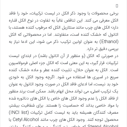
برخی محصولات با وجود ذکر الکل در لیست ترکیبات، خود را فاقد
الکل معرفی می کنند. این تناقض غالباً به تفاوت در نوع الکل اشاره
دارد؛ الکل های چرب مانند ستئاریل الکل که مرطوب کننده هستند، با
اتانول که خشک کننده است، متفاوتند. اما در محصولاتی که الکل
(Ethanol) به عنوان اولین ترکیب ذکر می شود، این ادعا نیاز به
بررسی دقیق تر دارد.
در صورتی که الکل (و منظور از آن اتانول باشد) در ابتدای لیست
ترکیبات قرار گیرد، به این معنی است که الکل جزء اصلی فرمولاسیون
است. الکل به عنوان حلال، تثبیت کننده عطر و ماده خشک کننده
سریع در اسپری ها استفاده می شود. اگرچه وجود الکل به خودی
خود بد نیست، اما ادعای فاقد الکل در صورت وجود اتانول به عنوان
یک ترکیب اصلی، می تواند محل ابهام باشد. ممکن است برند منظور
از فاقد الکل را عدم وجود الکل های خاص یا الکل های دناتوره شده
با مواد خاصی بداند که حساسیت زا هستند. برای شفافیت بیشتر،
مصرف کنندگان همیشه باید به لیست کامل ترکیبات (INCI list)
محصول توجه کنند. وجود الکل های چرب مانند Cetyl Alcohol یا
Stearyl Alcohol که خواص نرم کنندگی و مرطوب کنندگی دارند،