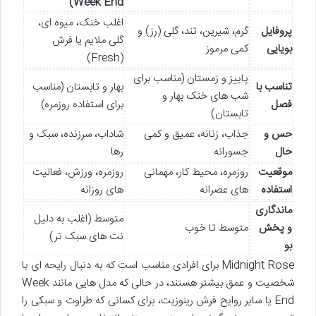
Week End)
اغلب خنک، میوه ای،
پروفایل
گرم، شیرین، تند، گلی (رز) و
گلی ملایم یا فرش
بویایی
کمی مرموز
(Fresh)
پاییز و زمستان (مناسب برای
تناسب با
بهار و تابستان (مناسب
شب های خنک بهار و
فصل
برای استفاده روزمره)
تابستان)
حس و
جذاب، زنانه، عمیق و کمی
شاداب، سرزنده، سبک و
حال
جسورانه
رها
موقعیت
روزمره، محیط کار، مهمانی
روزمره، ورزش، فعالیت
استفاده
های عصرانه
های روزانه
ماندگاری
متوسط (اغلب به دلیل
و پخش
متوسط تا خوب
نت های سبک تر)
بو
Midnight Rose برای افرادی مناسب است که به دنبال رایحه ای با
شخصیت و عمق بیشتر هستند، در حالی که مدل هایی مانند Week
End یا سایر روایح فرش رینوزیت، برای کسانی که طراوت و سبکی را