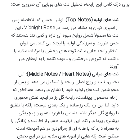
برای درک کامل این رایحه، تحلیل نت های بویایی آن ضروری است:
نت های اولیه (Top Notes):
اولین حسی که بلافاصله پس
از اسپری کردن به مشام می رسد. در Midnight Rose، این
نت ها معمولاً شامل روایح میوه ای تازه و کمی تند هستند که
حس طراوت و سرزندگی اولیه را ایجاد می کنند. می توان
انتظار رایحه هایی مانند توت های وحشی یا مرکبات ملایم را
داشت که شروعی درخشان و دعوت کننده را به ارمغان می
آورند.
نت های میانی (Middle Notes / Heart Notes):
این
بخش، قلب و روح اصلی رایحه را تشکیل می دهد و پس از
محو شدن نت های اولیه خود را نشان می دهد. همانطور که
از نام محصول پیداست، رایحه
گل رز
در اینجا نقش محوری
دارد. اما این رز، یک رز ساده و یک بعدی نیست؛ بلکه با تلفیق
با روایح گلی دیگر مانند یاسمن یا فریزیا، عمق و پیچیدگی
بیشتری پیدا می کند. این ترکیب، حسی از لطافت و زنانگی را
به همراه دارد که با هاله ای از رمزآلودی در هم آمیخته است.
ممکن است رگه هایی از ادویه های ملایم نیز در این بخش