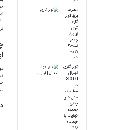
خرداد
مش
مصرف
ای
برق کولر
دا
گازی
گری
تر
اینورتر
چقدر
چ
است؟
ا
24
خرداد
کولر گازی
مو
اجنرال
تص
30000
غی
در
تک
مقایسه با
مدل های
چینی
دل
جدید؛
کیفیت یا
قیمت؟
17