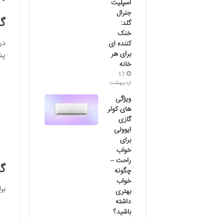
اسپلیت
جنرال
گام 1: تماس فوری 
گلد:
خنک
در
کننده ای
برای هر
پشتیبانی 24 
خانه
17
اردیبهشت
ویژگی
های کولر
گازی
ایوولی
برای
خواب
راحت –
گام 2: ارائه
چگونه
خواب
بر
بهتری
داشته
باشید؟