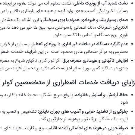
نشت شدید آب از یونیت داخلی:
نشت مداوم آب می تواند علاوه بر ایجاد م
وسایل الکترونیکی آسیب جدی وارد کرده و هزینه های بازسازی بالایی را در 
صدای بسیار بلند و غیرعادی همراه با بوی سوختگی:
این نشانه یک هشدار ج
الکتریکی خطرناک مانند اتصالی یا سوختن سیم پیچ ها خبر می دهد که می 
فوری برق دستگاه و تماس با تکنسین دارد.
عدم کارکرد دستگاه در ساعات غیر اداری یا روزهای تعطیل:
بسیاری از خرابی 
دسترسی به مراکز خدماتی عادی محدود است. در این شرایط، خدمات اضطراری 24 ساعته نجات بخش خواهد 
افزایش ناگهانی و غیرعادی مصرف برق:
اگر کولر گازی ناگهان شروع به مصر
جدی در عملکرد کمپرسور یا سایر اجزا است که علاوه بر تحمیل هزینه، می ت
ایای دریافت خدمات اضطراری از متخصصین کولر 
حفظ آرامش و آسایش خانواده:
با رفع سریع مشکل، محیط خانه یا کار به و
شود.
جلوگیری از تشدید خرابی و آسیب های جبران ناپذیر:
تشخیص و تعمیر به موق
آن به یک مشکل بزرگ تر و پرهزینه تر جلوگیری کند.
صرفه جویی در هزینه های احتمالی آینده:
اقدام سریع و کارآمد، هزینه های 