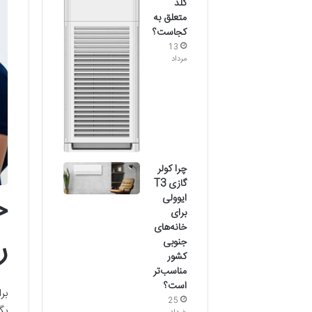
گلد
متعلق به
کجاست؟
13
مرداد
چرا کولر
گازی T3
خ
ایوولی
برای
خانه‌های
ر
جنوبی
کشور
مناسب‌تر
است؟
بر
25
بگ