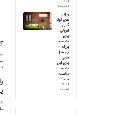
1
اردیبهشت
ویژگی
های کولر
گازی
ایوولی
برای
فضاهای
گام 3: اعزام سری
بزرگ –
چه مدل
پس
هایی
زم
برای این
تع
فضاها
مناسب
ر
ترند؟
31
یا
فروردین
شن
دق