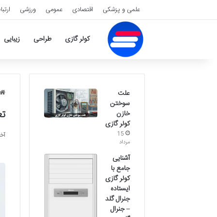
علمی و پزشکی
اقتصادی
عمومی
ورزشی
ارتبا
کولر گازی
طراحی
زیبایی
علت
سوختن
تع
خازن
کولر گازی
15
آخری
مرداد
آشنایی
جامع با
کولر گازی
ایستاده
جنرال گلد
– جنرال