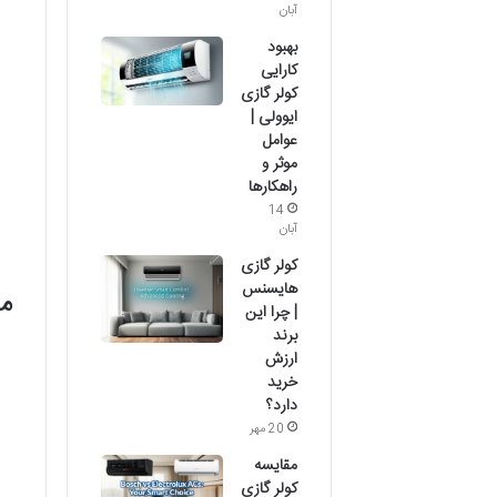
آبان
بهبود
کارایی
کولر گازی
ایوولی |
عوامل
موثر و
راهکارها
14
آبان
کولر گازی
هایسنس
مز
| چرا این
برند
ارزش
خرید
دارد؟
20 مهر
مقایسه
کولر گازی