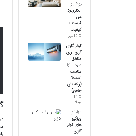
بوش و
الکترولوک
س –
قیمت و
کیفیت
19 مهر
کولر گازی
گری برای
مناطق
سرد – آیا
مناسب
است؟
(راهنمای
جامع)
14
گا
مرداد
مزایا و
ویژگی
در
های کولر
مج
گازی
راد