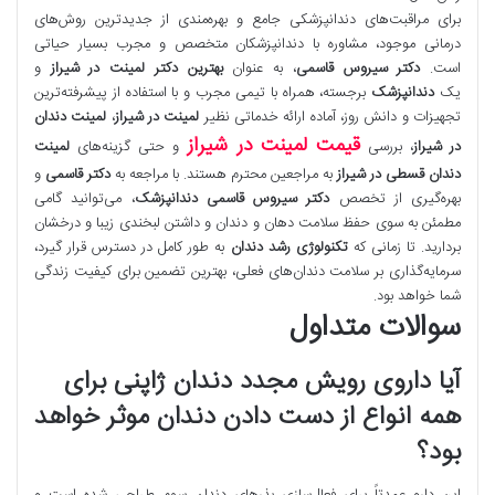
برای مراقبت‌های دندانپزشکی جامع و بهره‌مندی از جدیدترین روش‌های
درمانی موجود، مشاوره با دندانپزشکان متخصص و مجرب بسیار حیاتی
است.
دکتر سیروس قاسمی
، به عنوان
بهترین دکتر لمینت در شیراز
و
یک
دندانپزشک
برجسته، همراه با تیمی مجرب و با استفاده از پیشرفته‌ترین
تجهیزات و دانش روز، آماده ارائه خدماتی نظیر
لمینت در شیراز
،
لمینت دندان
قیمت لمینت در شیراز
در شیراز
، بررسی
و حتی گزینه‌های
لمینت
دندان قسطی در شیراز
به مراجعین محترم هستند. با مراجعه به
دکتر قاسمی
و
بهره‌گیری از تخصص
دکتر سیروس قاسمی دندانپزشک
، می‌توانید گامی
مطمئن به سوی حفظ سلامت دهان و دندان و داشتن لبخندی زیبا و درخشان
بردارید. تا زمانی که
تکنولوژی رشد دندان
به طور کامل در دسترس قرار گیرد،
سرمایه‌گذاری بر سلامت دندان‌های فعلی، بهترین تضمین برای کیفیت زندگی
شما خواهد بود.
سوالات متداول
آیا داروی رویش مجدد دندان ژاپنی برای
همه انواع از دست دادن دندان موثر خواهد
بود؟