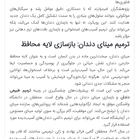
فناوری‌ها.
پژوهشگران امیدوارند که با دستکاری دقیق عوامل رشد و سیگنال‌های
مولکولی، بتوانند سلول‌های بنیادی را به سمت تشکیل کامل یک دندان جدید
هدایت کنند. این رویکرد، نه تنها به بازسازی دندان‌ها کمک می‌کند، بلکه
می‌تواند برای ترمیم آسیب‌های استخوانی و بازسازی بافت‌های نرم دهانی نیز
مؤثر باشد.
ترمیم مینای دندان: بازسازی لایه محافظ
مینای دندان، سخت‌ترین ماده در بدن انسان است و به عنوان لایه محافظ
خارجی دندان، نقش حیاتی در جلوگیری از پوسیدگی و حساسیت ایفا
می‌کند. با این حال، مینا آسیب‌پذیر است و برخلاف استخوان‌ها، توانایی
خودترمیمی ندارد. هرگونه ترک‌خوردگی، فرسایش یا آسیب به مینا می‌تواند
منجر به مشکلات جدی دندانی شود.
خبر خوب این است که پیشرفت‌های چشمگیری در زمینه
ترمیم طبیعی
دندان
و بازسازی مینای دندان در حال وقوع است. محققان در دانشگاه
واشنگتن موفق به ایجاد ارگانوئیدهایی شده‌اند که پروتئین‌های سازنده مینای
دندان را ترشح می‌کنند. این موفقیت، گام بزرگی به سوی تولید مینای مصنوعی
در آزمایشگاه است که می‌تواند برای ترمیم دائمی دندان‌های آسیب‌دیده مورد
استفاده قرار گیرد.
در سال ۲۰۱۹، محققان گامی فراتر نهادند و ژلی ترمیمی ساختند که قادر بود
لایه‌ای به ضخامت ۳ میکرومتر از مینای جدید را روی دندان‌های آسیب‌دیده