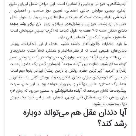
آزمایشگاهی، حیوانی و بالینی (انسانی) است. این مراحل شامل ارزیابی دقیق
ایمنی، بررسی عوارض جانبی احتمالی، تعیین دوز مناسب و اطمینان از
اثربخشی طولانی‌مدت است که هر کدام سال‌ها زمان می‌برند. به عنوان مثال،
حتی در آزمایشات حیوانی با سلول‌های بنیادی، زمان لازم برای
رشد مجدد
دندان
ممکن است تا ۹ هفته به طول انجامد که اگرچه بسیار امیدبخش است،
اما هنوز با مفهوم “یک روز” فاصله زیادی دارد.
ما باید انتظارات واقع‌بینانه‌ای داشته باشیم. هدف از این تحقیقات، رویش
دندان‌های طبیعی است که از نظر ساختار و عملکرد کاملاً مشابه دندان‌های
اصلی باشند و این فرآیند پیچیده بیولوژیکی، نمی‌تواند در یک بازه زمانی بسیار
کوتاه محقق شود. تفاوت بین “رشد مجدد” (بازسازی کامل یک عضو از دست
رفته) و “ترمیم” (پر کردن حفره، روکش یا درمان ریشه) نیز در اینجا مهم است.
در حالی که ترمیم‌های جزئی دندان امکان‌پذیرند، رویش کامل یک دندان از
ابتدا، یک دستاورد علمی بزرگ‌تر و زمان‌برتر خواهد بود. با این حال، سرعت
پیشرفت‌ها نشان می‌دهد که
آینده دندانپزشکی
به سمتی می‌رود که زمان لازم
برای رویش دندان، به شکل قابل توجهی کاهش یابد و این خود یک جهش
بزرگ محسوب می‌شود.
آیا دندان عقل هم می‌تواند دوباره
رشد کند؟