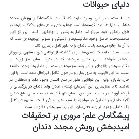
دنیای حیوانات
در طبیعت، حیواناتی وجود دارند که قابلیت شگفت‌انگیز
رویش مجدد
دندان
را دارا هستند. کوسه‌ها، تمساح‌ها و حتی ماهی‌های بادکنکی، بارها در
طول زندگی خود می‌توانند دندان‌هایشان را جایگزین کنند. این توانایی
منحصربه‌فرد، حاصل وجود مکانیسم‌های ژنتیکی و سلولی پیچیده‌ای است که
به آن‌ها اجازه می‌دهد بافت دندان را به طور کامل بازسازی کنند.
جالب است بدانید که انسان‌ها نیز در گذشته، از توانایی‌های مشابهی برخوردار
بوده‌اند. شواهد علمی نشان می‌دهد که در بدن انسان نیز ژن‌ها و
مکانیسم‌های بالقوه‌ای برای رشد مجموعه‌ای سوم از دندان‌ها وجود داشته
است، اما این قابلیت به مرور زمان و در طول تکامل غیرفعال شده است. با این
حال، بقایای اولیه این توانایی هنوز در بدن انسان وجود دارد و محققان در
تلاشند تا با فعال‌سازی این “بذرهای نهفته”، امکان
رشد دندان در بزرگسالی
را
فراهم آورند. در حال حاضر، بدن انسان تنها قادر به ترمیم طبیعی عاج دندان
(لایه داخلی‌تر دندان) در مواجهه با آسیب‌های جزئی است، اما رویش کامل
یک دندان جدید، نیازمند فعال‌سازی این پتانسیل‌های خاموش است.
پیشگامان علم: مروری بر تحقیقات
امیدبخش رویش مجدد دندان