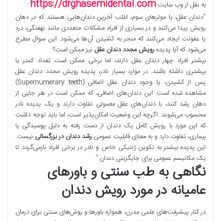
https://drghasemidental.com
به نقل از وب سایت
:
“دندان عقل، یا مولرهای سوم، اغلب آخرین دندان‌هایی هستند که در دهان
رویش پیدا می‌کنند و در بسیاری از افراد مشکلات متعددی مانند نهفتگی، درد
یا عفونت ایجاد می‌کنند که منجر به کشیدن آن‌ها می‌شود. این سوال مطرح
می‌شود که آیا پدیده
رویش مجدد دندان عقل
نیز ممکن است؟
بیشتر افراد چهار دندان عقل دارند، اما برخی ممکن است تعداد کمتر یا
بیشتری داشته باشند. در موارد بسیار نادر، پدیده رویش مجدد دندان عقل
پس از کشیدن، یا وجود دندان عقل اضافی (Supernumerary teeth)
مشاهده شده است. این دندان‌های اضافی، که ممکن است در هر جایی از
دهان رشد کنند، با دندان‌های عقل معمولی تفاوت دارند و یک پدیده نادر
محسوب می‌شوند. اگرچه این وضعیت امکان‌پذیر است، اما باید توجه داشت
که این مورد با رویش کامل یک دندان از دست رفته به دلیل پوسیدگی یا
بیماری، تفاوت دارد و به معنای قابلیت عمومی
رشد دندان در بزرگسالی
نیست.
این پدیده بیشتر به تکوین ژنتیکی خاص و نادر در برخی افراد بازمی‌گردد تا
یک مکانیسم عمومی برای جایگزینی دندان.”
نگاهی به طب سنتی و باورهای
عامیانه در مورد رویش دندان
در کنار پیشرفت‌های علمی مدرن، همواره باورها و روش‌های سنتی برای درمان