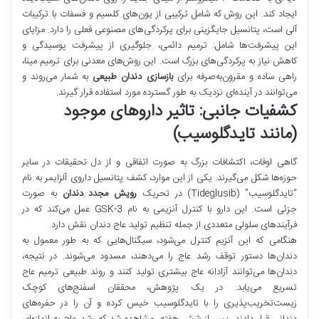
ایجاد کند. این روش که شامل ترکیبی از یون‌های کلسیم و فسفات با ترکیبات
آلی است، پتانسیل جایگزینی برای پرکردگی‌های مصنوعی فعلی را دارد. مزایای
این پیشرفت‌ها شامل: ترمیم دائمی، جلوگیری از پیشرفت پوسیدگی و
کاهش نیاز به پرکردگی‌های بزرگ است. این روش‌های معدنی برای ترمیم مینا،
راهی ساده و مقرون‌به‌صرفه برای
بازسازی دندان طبیعی
به شمار می‌روند و
می‌توانند در آینده‌ای نزدیک به طور گسترده مورد استفاده قرار گیرند.
کشفیات جانبی: تاثیر داروهای موجود
(مانند تایدگلوسیب)
گاهی اوقات، اکتشافات بزرگ به صورت اتفاقی و از دل تحقیقات در سایر
حوزه‌ها شکل می‌گیرند. یکی از این موارد، کشف پتانسیل داروی آلزایمر به نام
“تایدگلوسیب” (Tideglusib) در تحریک
رویش مجدد دندان
به صورت
جزئی است. این دارو با کنترل آنزیمی به نام GSK-3 عمل می‌کند که در
فرآیندهای سلولی متعددی از جمله تنظیم تولید عاج دندان نقش دارد.
هنگامی که این آنزیم کنترل می‌شود، سیگنال‌هایی که به طور معمول به
دندان‌ها دستور توقف رشد عاج را می‌دهند، مسدود می‌شوند. در نتیجه،
دندان‌ها می‌توانند آزادانه عاج بیشتری تولید کنند و روند طبیعی ترمیم عاج
تسریع می‌یابد. در یک پژوهش، محققان اسفنج‌های کوچک
زیست‌تخریب‌پذیری را با تایدگلوسیب خیس کرده و آن را در حفره‌های
دندانی قرار دادند. پس از شش هفته، مشاهده شد که رشد عاج به اندازه‌ای