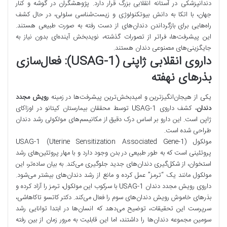
دندانپزشکی در آستانه انقلابی بزرگ قرار دارد. پژوهشگران در گوشه و کنار
جهان، با اتکا به دانش بیوتکنولوژی و زیست‌شناسی سلولی، در حال کشف
راه‌هایی برای بازگرداندن دندان‌های از دست رفته به صورت طبیعی هستند.
این پیشرفت‌ها، فراتر از تصورات گذشته، نویدبخش آینده‌ای بدون نیاز به
جایگزینی‌های مصنوعی دندان هستند.
داروی انقلابی ژاپنی (USAG-1): فعال‌سازی
بذرهای نهفته
یکی از هیجان‌انگیزترین و امیدبخش‌ترین پیشرفت‌ها در زمینه
رویش مجدد
دندان
، کشف داروی USAG-1 توسط محققان بیمارستان کیتانو در اوزاکای
ژاپن است. این دارو بر اساس درک دقیق از مکانیسم‌های مولکولی رشد دندان
طراحی شده است.
مولکول USAG-1 (Uterine Sensitization Associated Gene-1)
پروتئینی است که به طور طبیعی در بدن وجود دارد و با مهار پروتئین‌های رشد
استخوان، از شکل‌گیری دندان‌های جدید جلوگیری می‌کند. به بیان ساده‌تر، این
مولکول مانند یک “ترمز” عمل کرده و مانع از رشد دندان‌های بیشتر می‌شود.
داروی رویش مجدد دندان USAG-1 با سرکوب این مولکول، ترمز را آزاد کرده و
بذرهای خاموش رویش دندان‌های سوم را فعال می‌کند. دکتر کاتسو تاکاهاشی،
سرپرست این تحقیقات، توضیح می‌دهد که انسان‌ها در ابتدا توانایی رشد
سومین مجموعه دندان‌ها را داشتند، اما این قابلیت به مرور زمان از بین رفته