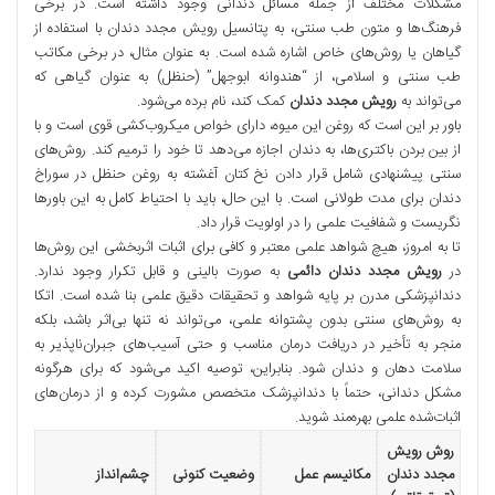
مشکلات مختلف از جمله مسائل دندانی وجود داشته است. در برخی
فرهنگ‌ها و متون طب سنتی، به پتانسیل رویش مجدد دندان با استفاده از
گیاهان یا روش‌های خاص اشاره شده است. به عنوان مثال، در برخی مکاتب
طب سنتی و اسلامی، از “هندوانه ابوجهل” (حنظل) به عنوان گیاهی که
می‌تواند به
رویش مجدد دندان
کمک کند، نام برده می‌شود.
باور بر این است که روغن این میوه، دارای خواص میکروب‌کشی قوی است و با
از بین بردن باکتری‌ها، به دندان اجازه می‌دهد تا خود را ترمیم کند. روش‌های
سنتی پیشنهادی شامل قرار دادن نخ کتان آغشته به روغن حنظل در سوراخ
دندان برای مدت طولانی است. با این حال، باید با احتیاط کامل به این باورها
نگریست و شفافیت علمی را در اولویت قرار داد.
تا به امروز، هیچ شواهد علمی معتبر و کافی برای اثبات اثربخشی این روش‌ها
در
رویش مجدد دندان دائمی
به صورت بالینی و قابل تکرار وجود ندارد.
دندانپزشکی مدرن بر پایه شواهد و تحقیقات دقیق علمی بنا شده است. اتکا
به روش‌های سنتی بدون پشتوانه علمی، می‌تواند نه تنها بی‌اثر باشد، بلکه
منجر به تأخیر در دریافت درمان مناسب و حتی آسیب‌های جبران‌ناپذیر به
سلامت دهان و دندان شود. بنابراین، توصیه اکید می‌شود که برای هرگونه
مشکل دندانی، حتماً با دندانپزشک متخصص مشورت کرده و از درمان‌های
اثبات‌شده علمی بهره‌مند شوید.
روش رویش
مجدد دندان
مکانیسم عمل
وضعیت کنونی
چشم‌انداز