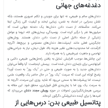
دغدغه‌های جهانی
دندان‌های سالم و طبیعی، نه تنها برای جویدن و تکلم ضروری هستند، بلکه
نقش بسزایی در اعتماد به نفس، زیبایی لبخند و کیفیت کلی زندگی ایفا
می‌کنند. متأسفانه، از دست دادن دندان‌ها یک دغدغه جهانی است که
میلیون‌ها نفر را درگیر کرده است. پوسیدگی، بیماری‌های لثه، تروما و عوامل
ژنتیکی از جمله دلایل اصلی از دست دادن دندان هستند. روش‌های
جایگزینی فعلی مانند ایمپلنت‌ها، دندان‌های مصنوعی و بریج‌ها، اگرچه
کارآمدند، اما محدودیت‌هایی نظیر هزینه بالا، طول درمان، نیاز به جراحی‌های
تهاجمی و ماهیت غیرطبیعی را به همراه دارند.
این چالش‌ها، موجب افزایش تمایل به یافتن راه‌حل‌هایی طبیعی، دائمی و
کم‌تهاجمی برای بازسازی دندان شده است. پرسش اینجاست: آیا واقعاً می‌توان
دندان‌های جدید را به صورت طبیعی و حتی در “یک روز” به دست آورد؟
پاسخ کوتاه این است که سرعت “یک روز” در حال حاضر یک واقعیت علمی
نیست، اما پیشرفت‌ها به سمتی می‌رود که شاید روزی این سرعت، اگرچه نه
به سرعت یک روز، اما با زمان‌بندی قابل قبول‌تری، محقق شود. این مقاله به
بررسی هیجان‌انگیزترین تحولات در حوزه
رویش مجدد دندان
می‌پردازد که
امیدها را برای آینده دندانپزشکی دگرگون کرده‌اند.
پتانسیل طبیعی بدن: درس‌هایی از