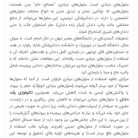
سلول‌های بنیادی است. سلول‌های بنیادی، “مصالح خام” بدن هستند؛
سلول‌هایی که توانایی تمایز و تبدیل شدن به انواع مختلف سلول‌های
تخصصی را دارند. در دندانپزشکی ترمیمی، این سلول‌ها می‌توانند از منابع
مختلفی مانند پالپ دندان (مرکز زنده دندان)، مغز استخوان فک، یا حتی
دندان‌های شیری استخراج شوند.
تحقیقات گسترده‌ای در دانشگاه‌های معتبر جهان در حال انجام است. به عنوان
مثال، دانشگاه کلمبیا در نیویورک و دانشکده دندانپزشکی شاراد پاوارد در هند،
به دستاوردهای قابل توجهی در بازسازی کامل دندان و بافت‌های اطراف آن با
استفاده از سلول‌های بنیادی دست یافته‌اند. این مطالعات نشان داده‌اند که با
تحریک مناسب سلول‌های بنیادی، می‌توان ساختارهای دندانی پیچیده، شامل
پالپ، عاج و مینا را بازسازی کرد.
مزایای بالقوه استفاده از سلول‌های بنیادی فراوان است. از آنجا که سلول‌ها
معمولاً از خود بیمار گرفته می‌شوند (سلول‌های بنیادی اتولوگ)، خطر رد پیوند
یا واکنش‌های ایمنی به شدت کاهش می‌یابد. همچنین،
تکنولوژی رشد
دندان
با سلول‌های بنیادی می‌تواند به کاهش زمان ریکاوری و در درازمدت،
مقرون به صرفه‌تر از ایمپلنت‌های دندانی باشد، زیرا دندان به صورت طبیعی در
جای خود رشد می‌کند و نیاز به جراحی‌های پیچیده و پروتزهای گران‌قیمت را
از بین می‌برد. با این حال، چالش‌هایی نیز وجود دارد؛ از جمله مسائل اخلاقی
در صورت استفاده از سلول‌های جنینی (هرچند رویکرد غالب استفاده از
سلول‌های بالغ بیمار است) و هزینه‌های اولیه بالای تحقیق و توسعه این