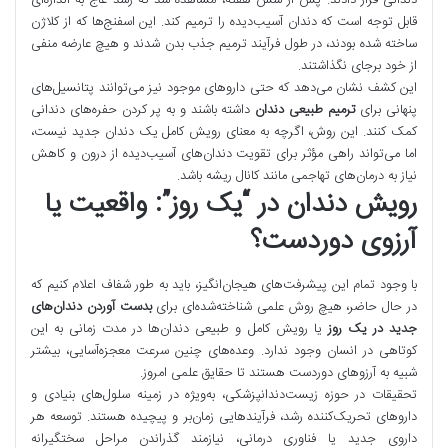
قابل توجه است که دندان آسیب‌دیده را ترمیم کند. این اسفنج‌ها که از کلاژن
ساخته شده بودند، در طول فرآیند ترمیم جذب بدن شدند و هیچ عارضه منفی
از خود برجای نگذاشتند.
این کشف نشان می‌دهد که حتی داروهای موجود نیز می‌توانند پتانسیل‌های
پنهانی برای
ترمیم طبیعی دندان
داشته باشند و به پر کردن حفره‌های دندانی
کمک کنند. این روش، اگرچه به معنای رویش کامل یک دندان جدید نیست،
اما می‌تواند راهی مؤثر برای تقویت دندان‌های آسیب‌دیده از درون و کاهش
نیاز به درمان‌های تهاجمی مانند کانال ریشه باشد.
رویش دندان در “یک روز”: واقعیت یا
آرزوی دوردست؟
با وجود تمام این پیشرفت‌های هیجان‌انگیز، باید به طور شفاف اعلام کنیم که
در حال حاضر، هیچ روش علمی شناخته‌شده‌ای برای
بدست آوردن دندان‌های
جدید در یک روز
یا رویش کامل و طبیعی دندان‌ها در مدت زمانی به این
کوتاهی در انسان وجود ندارد. وعده‌های چنین سرعت معجزه‌آسایی، بیشتر
شبیه به آرزوهای دوردست هستند تا حقایق علمی امروز.
تحقیقات در حوزه زیست‌دندانپزشکی، به‌ویژه در زمینه سلول‌های بنیادی و
داروهای تحریک‌کننده رشد، فرآیندهایی زمان‌بر و پیچیده هستند. توسعه هر
داروی جدید یا فناوری درمانی، نیازمند گذراندن مراحل سختگیرانه