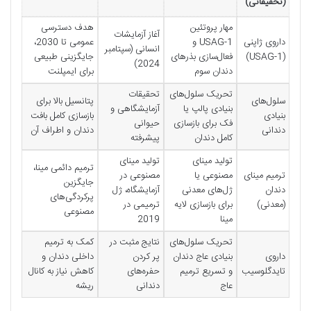
(تحقیقاتی)
مهار پروتئین
هدف دسترسی
آغاز آزمایشات
داروی ژاپنی
USAG-1 و
عمومی تا 2030،
انسانی (سپتامبر
(USAG-1)
فعال‌سازی بذرهای
جایگزینی طبیعی
2024)
دندان سوم
برای ایمپلنت
تحریک سلول‌های
تحقیقات
سلول‌های
پتانسیل بالا برای
بنیادی پالپ یا
آزمایشگاهی و
بنیادی
بازسازی کامل بافت
فک برای بازسازی
حیوانی
دندانی
دندان و اطراف آن
کامل دندان
پیشرفته
تولید مینای
تولید مینای
ترمیم دائمی مینا،
ترمیم مینای
مصنوعی یا
مصنوعی در
جایگزین
دندان
ژل‌های معدنی
آزمایشگاه، ژل
پرکردگی‌های
(معدنی)
برای بازسازی لایه
ترمیمی در
مصنوعی
مینا
2019
تحریک سلول‌های
نتایج مثبت در
کمک به ترمیم
داروی
بنیادی عاج دندان
پر کردن
داخلی دندان و
تایدگلوسیب
و تسریع ترمیم
حفره‌های
کاهش نیاز به کانال
عاج
دندانی
ریشه