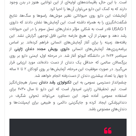
است. با این حال، باقیمانده‌های اولیه‌ای از این توانایی هنوز در بدن وجود
دارند که به کمک این دارو می‌توان آن‌ها را احیا کرد.
آزمایشات این دارو روی حیواناتی نظیر موش‌ها، راسوها و سگ‌ها، نتایج
شگفت‌انگیزی را به همراه داشته است. این آزمایش‌ها نشان دادند که داروی
USAG-1 قادر است به شکلی مؤثر دندان‌های نسل سوم را در این حیوانات
رشد دهد و مهم‌تر از آن، هیچ عارضه جانبی قابل توجهی گزارش نشد. این
یافته‌ها، زمینه را برای آغاز آزمایش‌های انسانی فراهم کرده‌اند. بر اساس
برنامه‌ریزی‌ها، آزمایش‌های انسانی
داروی رویش مجدد دندان ژاپنی
از
سپتامبر ۲۰۲۴ در دانشگاه کیوتو آغاز شد. در مرحله اول، ایمنی دارو بر روی
بزرگسالان سالمی که حداقل یک دندان از دست داده‌اند، مورد ارزیابی قرار
می‌گیرد. در صورت موفقیت این مرحله، آزمایش‌ها بر روی کودکان ۲ تا ۷ ساله
با چهار یا تعداد بیشتری دندان از دست‌رفته انجام خواهد شد.
چشم‌انداز دسترسی عمومی به این
تکنولوژی رشد دندان
بسیار هیجان‌انگیز
است. تیم تحقیقاتی ژاپنی امیدوار است که این دارو تا سال ۲۰۳۰ برای
استفاده عمومی آماده شود. این دستاورد می‌تواند تحولی شگرف در
دندانپزشکی ایجاد کرده و جایگزینی دائمی و طبیعی برای ایمپلنت‌ها و
دندان‌های مصنوعی باشد.