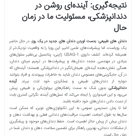
نتیجه‌گیری: آینده‌ای روشن در
دندانپزشکی، مسئولیت ما در زمان
حال
دندان‌ های طبیعی: بدست اوردن دندان ‌های جدید در یک روز
، در حال حاضر
یک رویاست، اما پیشرفت‌های علمی اخیر، این رویا را به واقعیت نزدیک‌تر از
همیشه کرده‌اند. کشف داروی USAG-1 ژاپنی، پتانسیل بی‌نظیر سلول‌های
بنیادی در مهندسی مجدد دندان‌ها، و پیشرفت‌ها در ترمیم مینای دندان،
همگی نشان‌دهنده آینده‌ای هیجان‌انگیز در دندانپزشکی هستند؛ آینده‌ای که
در آن، جایگزینی‌های مصنوعی دندان شاید به خاطرات بپیوندند و افراد بتوانند
دوباره از دندان‌های طبیعی و عملکردی خود لذت ببرند.
آینده
دندانپزشکی
بدون شک به سمت راهکارهای بیولوژیکی و طبیعی پیش
می‌رود و این امیدواری را ایجاد می‌کند که نسل‌های آینده، نگرانی کمتری بابت
از دست دادن دندان‌های خود داشته باشند.
اما تا زمان دسترسی عمومی به این تکنولوژی‌های نوین، که ممکن است
سال‌ها به طول انجامد، اهمیت مراقبت‌های دندانی فعلی و بهداشت دهان و
دندان بیش از پیش حائز اهمیت است. حفظ دندان‌های موجود و پیشگیری
از مشکلات دندانی، بهترین راهکار برای تضمین سلامت دهان و دندان شما در
زمان حال است.