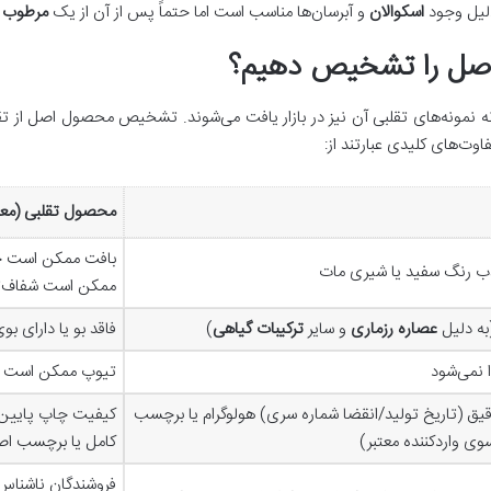
دلیل وجود
اسکوالان
و آبرسان‌ها مناسب است اما حتماً پس از آن از یک
مرطوب ک
صل را تشخیص دهیم؟
ه نمونه‌های تقلبی آن نیز در بازار یافت می‌شوند. تشخیص محصول اصل از تق
ت‌های کلیدی عبارتند از:
محصول تقلبی (معمو
بافت ممکن است چسب
ذب رنگ سفید یا شیری مات
ممکن است شفاف‌تر 
(به دلیل
عصاره رزماری
و سایر
ترکیبات گیاهی
)
فاقد بو یا دارای ب
 نمی‌شود
تیوپ ممکن است به
قیق (تاریخ تولید/انقضا شماره سری) هولوگرام یا برچسب
کیفیت چاپ پایین غ
ی واردکننده معتبر)
کامل یا برچسب اص
فروشندگان ناشناس 