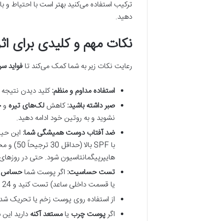
ترکیب استفاده می‌کنید بهتر است با احتیاط و با
دهید.
نکات مهم و کلیدی برای ا
رعایت نکات زیر به شما کمک می‌کند تا
فواید س
استفاده مداوم و منظم:
کلید دیدن نتیجه د
صبر داشته باشید:
کاهش
لک‌های تیره
و
ج
نشوید و به روتین خود ادامه دهید.
ضد آفتاب دوست همیشگی شما:
این حیات
هایپرپیگمانتاسیون شود. حتی در روزهای ا
تست حساسیت:
اگر پوست شما
حساس
ا
یا قسمت داخلی ساعد) تست کنید و 24 تا 48 ساعت صبر کنید. در صورت عدم مشاهده قرمزی خارش یا تحریک می‌توانید آن را روی صورت استفاده کنید.
از استفاده روی پوست زخم یا تحریک شده خ
اگر
پوست چرب
یا
مستعد آکنه
دارید این 