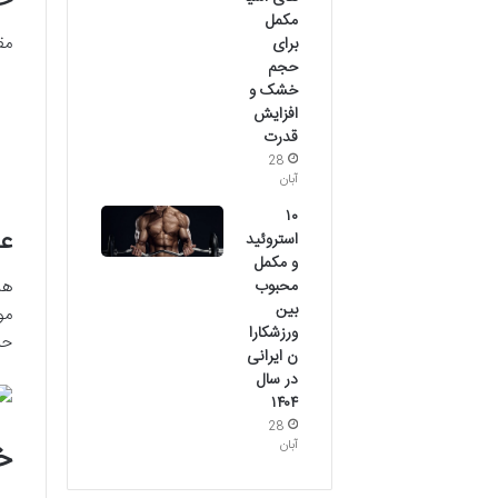
مکمل
مق
برای
حجم
خشک و
افزایش
قدرت
28
آبان
۱۰
عد
استروئید
و مکمل
محبوب
بین
مو
ورزشکارا
حر
ن ایرانی
در سال
۱۴۰۴
28
خط
آبان