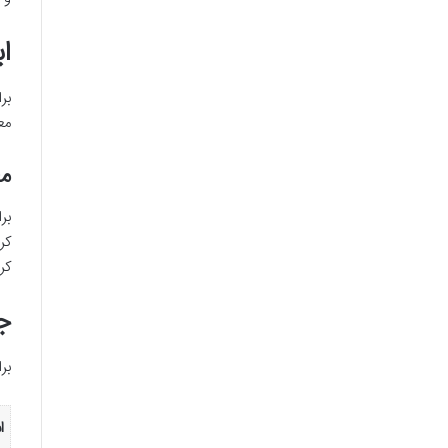
ا
بر
مع
مع
بر
کر
کر
ج
بر
ا