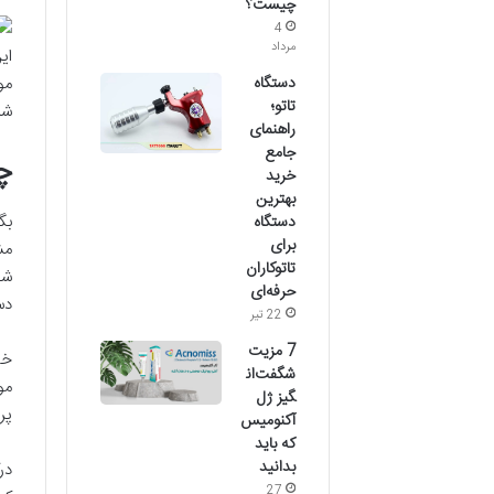
چیست؟
4
مرداد
ای
مو
دستگاه
تاتو؛
شن
راهنمای
جامع
چ
خرید
بهترین
بگ
دستگاه
برای
مش
تاتوکاران
شک
حرفه‌ای
دس
22 تیر
7 مزیت
خی
شگفت‌ان
مو
گیز ژل
پر
آکنومیس
که باید
بدانید
در
27