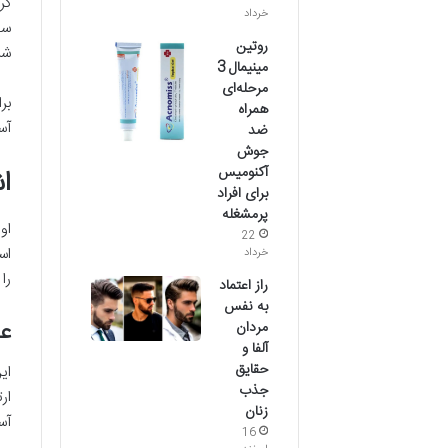
کر
خرداد
سو
روتین
شر
مینیمال 3
مرحله‌ای
بر
همراه
آس
ضد
جوش
آکنومیس
اش
برای افراد
پرمشغله
او
22
اس
خرداد
را
راز اعتماد
به نفس
ع
مردان
آلفا و
حقایق
جذب
ار
زنان
آس
16