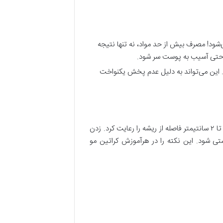
ی‌شود! مصرف بیش از حد مواد، نه تنها نتیجه
ا حتی آسیب به پوست سر شود.
د. این می‌تواند به دلیل عدم پخش یکنواخت
هیچ‌وقت مواد کراتین را نباید مستقیماً به ریشه مو و پوست سر زد. باید حداقل ۱ تا ۲ سانتیمتر فاصله از ریشه را رعایت کرد. زدن
 شود. این نکته را در هرآموزش کراتین مو