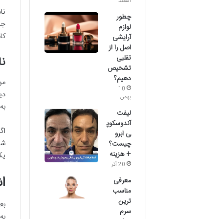
اسفند
نا
چطور
جد
لوازم
کا
آرایشی
اصل را از
تقلبی
نا
تشخیص
دهیم؟
مو
10
دی
بهمن
به
لیفت
آندوسکوپ
اگ
ی ابرو
شد
چیست؟
+ هزینه
یک
20 آذر
اش
معرفی
مناسب
ترین
بع
سرم
به