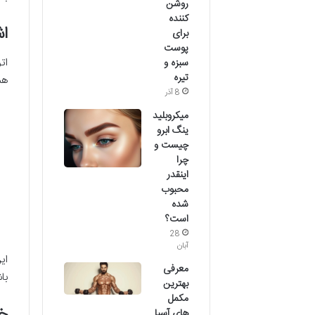
روشن
کننده
اش
برای
پوست
ات
سبزه و
تیره
هم
8 آذر
میکروبلید
ینگ ابرو
چیست و
چرا
اینقدر
محبوب
شده
است؟
28
آبان
ای
معرفی
با
بهترین
مکمل
خ
های آسیا