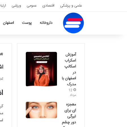
علمی و پزشکی
اقتصادی
عمومی
ورزشی
ارتبا
داروخانه
پوست
اصفهان
آموزش
اسکراب
اش
اسکالپ
در
اصفهان با
آخری
مدرک
ا
12
مرداد
معجزه
کر
ای برای
مش
تیرگی
اس
دور چشم