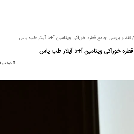
نقد و بررسی جامع قطره خوراکی ویتامین آ+د آیلار طب یاس
قطره خوراکی ویتامین آ+د آیلار طب یاس
خواندن این خبر 17 د