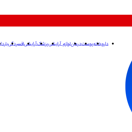
داروخانه
پوست
درمان
لوازم آرایشی
پزشک
آرایشی
افسردگی
باردا