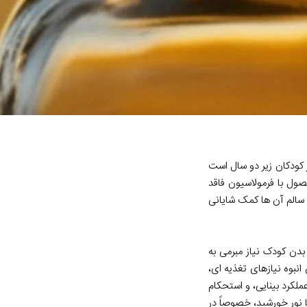
 ویتامین آ+د آیلار طب یاس یک مکمل غذایی ضروری برای تامین ویتامین های A و D در کودکان زیر دو سال است
ول با فرمولاسیون فاقد
 سالم آن ها کمک شایانی
دن کودک نیاز مبرمی به
انبوه نیازهای تغذیه ای،
ود عملکرد بینایی، و استحکام
 نور خورشید، خصوصاً در