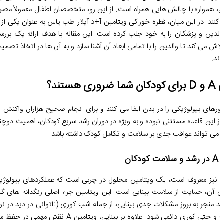
ل، همواره با چالش هایی همراه است. از این رو، متخصصان اطفال معمولاً م
کنند. در این میان، قطره خوراکی ویتامین آ+د آیلار طب یاس به عنوان یکی از 
والدین و پزشکان را به خود جلب کرده است. این مقاله با هدف ارائه یک ب
ش می کند تا والدین را با تمامی ابعاد آن آشنا سازد و به آن ها در اتخاذ تصمی
د.
ند؟
ورهای بیولوژیکی را در بدن ایفا می کنند و برای انجام صحیح هزاران واکنش
ن های A و D نیز از این قاعده مستثنی نبوده و به ویژه در دوران رشد سریع کودکان، اهمیت د
 می تواند عواقب جدی بر سلامت و تکامل کودک داشته باشد.
به رتینول نیز معروف است، یک ویتامین محلول در چربی است که عملکردهای بیولوژ
 آن، حمایت از سلامت بینایی است. این ویتامین جزء اصلی رنگدانه های گی
 منجر به بروز مشکلات جدی بینایی، از جمله شب کوری (ناتوانی در دید در نور 
خشکی چشم (زروفتالمیا) و حتی کوری دائمی شود. علاوه بر 