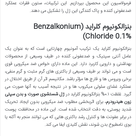
فرمولاسیون این محصول بپردازیم. این ترکیبات، ستون فقرات عملکرد
ضدعفونی کننده و پاک کنندگی این ژل را تشکیل می دهند.
بنزالکونیوم کلراید (Benzalkonium
Chloride 0.1%)
بنزالکونیوم کلراید یک ترکیب آمونیوم چهارتایی است که به عنوان یک
عامل آنتی سپتیک و ضدعفونی کننده در طیف وسیعی از محصولات
بهداشتی و دارویی کاربرد دارد. این ماده دارای خواص ضد میکروبی قوی
است و می تواند بر طیف وسیعی از باکتری های گرم مثبت و گرم منفی،
برخی ویروس ها و قارچ ها مؤثر باشد. مکانیسم اثر آن از طریق اختلال در
عملکرد غشای سلولی میکروب ها و در نتیجه آسیب به آنها صورت می
گیرد. غلظت ۰.۱% بنزالکونیوم کلراید در
ژل شستشوی صورت و بدن سپتی
زون هیدرودرم
، برای اثربخشی مطلوب ضد میکروبی بدون ایجاد تحریک
شدید پوستی، به دقت انتخاب شده است. این ماده در محافظت پوست
در برابر عفونت ها و کنترل رشد باکتری هایی که می توانند منجر به آکنه یا
بوی نامطبوع بدن شوند، نقش کلیدی ایفا می کند.