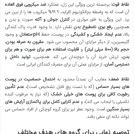
نقاط قوت:
برجسته ترین ویژگی این ژل، عملکرد
ضد میکروبی فوق العاده
آن است که به واسطه بنزالکونیوم کلراید، ۹۹.۹% میکروب ها را از بین می
برد. این ویژگی به طور موثری در
کنترل جوش و آکنه
صورت و بدن و
همچنین
رفع بوی نامطبوع بدن
نقش دارد. با وجود قدرت پاک کنندگی
بالا،
عدم ایجاد خشکی و کشیدگی
در پوست، حفظ
pH-متعادل
و وجود
گلیسیرین، از دیگر مزایای آن محسوب می شود.
مقرون به صرفه بودن
،
حجم بالا (۵۰۰ میلی لیتر)
و
قابلیت استفاده هم برای صورت و هم برای
بدن
، ارزش خرید آن را دوچندان می کند. همچنین،
تولید داخل
و
دسترسی آسان
، از مزایای عملی آن برای مصرف کنندگان ایرانی است.
نقاط ضعف:
معایب آن عمدتاً محدود به
احتمال حساسیت در پوست
های بسیار حساس
(که با تست پچ قابل تشخیص است)،
عدم تأمین
رطوبت کافی برای پوست های خیلی خشک
(که نیاز به مرطوب کننده
تکمیلی را ایجاب می کند)، و
عدم کارایی کامل برای پاکسازی آرایش های
بسیار سنگین
است. وجود عطر نیز برای گروه کوچکی از افراد حساس می
تواند نکته ای منفی باشد.
توصیه نهایی برای گروه های هدف مختلف