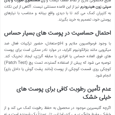
هیچ محصولی عاری از نقاط ضعف نیست و
ژل شستشوی صورت و بدن
سپتی زون هیدرودرم
نیز از این قاعده مستثنی نیست. آگاهی از این نکات
به کاربران کمک می کند تا با دیدی واقع بینانه و متناسب با نیازهای
پوستی خود، تصمیم به خرید بگیرند.
احتمال حساسیت در پوست های بسیار حساس
با وجود فرمولاسیون ملایم و pH-متعادل، حضور ترکیبات فعال ضد
میکروبی مانند بنزالکونیوم کلراید، در موارد نادر ممکن است برای پوست
های فوق العاده حساس یا افرادی با سابقه آلرژی، ایجاد تحریک کند.
توصیه می شود که پیش از استفاده گسترده، تست پچ (Patch Test)
کوچکی روی قسمت کوچکی از پوست (مانند پشت گوش یا داخل بازو)
انجام شود.
عدم تأمین رطوبت کافی برای پوست های
خیلی خشک
اگرچه گلیسیرین موجود در محصول به حفظ رطوبت کمک می کند و از
خشکی مفرط جلوگیری می کند، اما این ژل عمدتاً یک شوینده است و نه