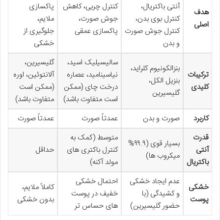
آنتی باکتریال،
کنترل چربی، کاهش
پاکسازی
هدف
کنترل بوی بدن،
جوش صورت،
ملایم،
اصلی
کنترل جوش صورت
پاکسازی عمقی
جلوگیری از
و بدن
خشکی
سالیسیلیک اسید،
گلیسیرین،
بنزالکونیوم کلراید،
ترکیبات
نیاسینامید، عصاره
آلانتوئین، اوره
بنزیل الکل،
کلیدی
درخت چای (ممکن
(ممکن است
گلیسیرین
است متفاوت باشد)
متفاوت باشد)
کاربرد
صورت و بدن
عمدتاً صورت
عمدتاً صورت
قدرت
متوسط (کمک به
بسیار قوی (۹۹.۹%
آنتی
کنترل باکتری های
حداقل
میکروب ها)
باکتریال
مولد آکنه)
عدم ایجاد خشکی
احتمال خشکی
خشکی
کاملاً ملایم،
و کشیدگی (با
خفیف در پوست
پوست
بدون خشکی
حضور گلیسیرین)
های حساس تر