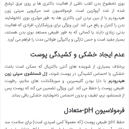
بوی نامطبوع بدن اغلب ناشی از فعالیت باکتری ها بر روی عرق ترشح
شده از غدد آپوکرین است. فرمولاسیون ضد میکروبی سپتی زون
هیدرودرم با از بین بردن این باکتری ها، به طور موثری بوی ناخوشایند
بدن را کنترل و رفع می کند. این ویژگی برای ورزشکاران، افرادی که فعالیت
بدنی زیادی دارند یا کسانی که به طور طبیعی مستعد بوی بدن هستند،
بسیار مفید است و حس تازگی و پاکیزگی طولانی مدت را فراهم می آورد.
عدم ایجاد خشکی و کشیدگی پوست
برخلاف بسیاری از شوینده های آنتی باکتریال که ممکن است باعث
خشکی یا احساس کشیدگی در پوست شوند،
ژل شستشوی سپتی زون
هیدرودرم
با دارا بودن گلیسیرین و سورفکتانت های ملایم، رطوبت
طبیعی پوست را حفظ می کند. این ویژگی تضمین می کند که پوست پس
از شستشو، نرم، لطیف و بدون احساس ناخوشایند خشکی باقی بماند.
فرمولاسیون pH-متعادل
حفظ pH طبیعی پوست (که معمولاً کمی اسیدی است) برای سلامت سد