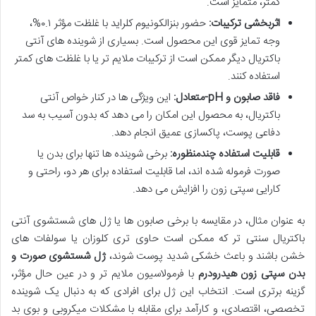
کمتر، متمایز است.
اثربخشی ترکیبات:
حضور بنزالکونیوم کلراید با غلظت مؤثر ۰.۱%،
وجه تمایز قوی این محصول است. بسیاری از شوینده های آنتی
باکتریال دیگر ممکن است از ترکیبات ملایم تر یا با غلظت های کمتر
استفاده کنند.
فاقد صابون و pH-متعادل:
این ویژگی ها در کنار خواص آنتی
باکتریال، به محصول این امکان را می دهد که بدون آسیب به سد
دفاعی پوست، پاکسازی عمیق انجام دهد.
قابلیت استفاده چندمنظوره:
برخی شوینده ها تنها برای بدن یا
صورت فرموله شده اند، اما قابلیت استفاده برای هر دو، راحتی و
کارایی سپتی زون را افزایش می دهد.
به عنوان مثال، در مقایسه با برخی صابون ها یا ژل های شستشوی آنتی
باکتریال سنتی تر که ممکن است حاوی تری کلوزان یا سولفات های
خشن باشند و باعث خشکی شدید پوست شوند،
ژل شستشوی صورت و
بدن سپتی زون هیدرودرم
با فرمولاسیون ملایم تر و در عین حال مؤثر،
گزینه برتری است. انتخاب این ژل برای افرادی که به دنبال یک شوینده
تخصصی، اقتصادی، و کارآمد برای مقابله با مشکلات میکروبی و بوی بد