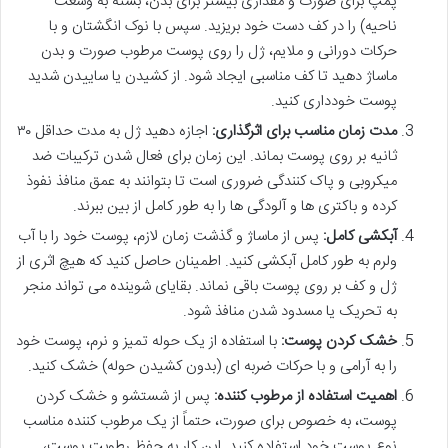
پمپ برای صورت و مقداری بیشتر برای بدن، بسته به وسعت
ناحیه) را در کف دست خود بریزید. سپس با نوک انگشتان و با
حرکات دورانی و ملایم، ژل را روی پوست مرطوب صورت و بدن
ماساژ دهید تا کف مناسبی ایجاد شود. از کشیدن یا ساییدن شدید
پوست خودداری کنید.
مدت زمان مناسب برای اثرگذاری:
اجازه دهید ژل به مدت حداقل ۳۰
ثانیه بر روی پوست بماند. این زمان برای فعال شدن ترکیبات ضد
میکروبی و پاک کنندگی ضروری است تا بتوانند به عمق منافذ نفوذ
کرده و باکتری ها و آلودگی ها را به طور کامل از بین ببرند.
آبکشی کامل:
پس از ماساژ و گذشت زمان لازم، پوست خود را با آب
ولرم به طور کامل آبکشی کنید. اطمینان حاصل کنید که هیچ اثری از
ژل و کف بر روی پوست باقی نماند. بقایای شوینده می تواند منجر
به تحریک یا مسدود شدن منافذ شود.
خشک کردن پوست:
با استفاده از یک حوله تمیز و نرم، پوست خود
را به آرامی و با حرکات ضربه ای (بدون کشیدن حوله) خشک کنید.
اهمیت استفاده از مرطوب کننده:
پس از شستشو و خشک کردن
پوست، به خصوص برای صورت، حتماً از یک مرطوب کننده مناسب
نوع پوست خود استفاده کنید. این کار به حفظ رطوبت پوست،