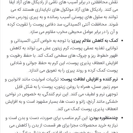
نقش محافظتی در برابر آسیب های ناشی از رادیکال های آزاد ایفا
می کنند. رادیکال های آزاد مولکول های ناپایداری هستند که می
توانند به سلول های پوستی آسیب رسانده و به پیری زودرس منجر
شوند. محافظت آنتی اکسیدانی، سد دفاعی پوست را تقویت کرده
و آن را در برابر عوامل محیطی مخرب مقاوم می سازد.
کمک به کاهش علائم پیری:
با توجه به خواص آنتی اکسیدانی و
توانایی تغذیه عمقی پوست، کرم زیتون عش می تواند به کاهش
ظهور خطوط ریز و چروک های سطحی کمک کند. با حفظ رطوبت و
افزایش انعطاف پذیری پوست، این کرم به حفظ جوانی و شادابی
پوست کمک کرده و روند پیری را به تعویق می اندازد.
نرم کننده و افزایش لطافت پوست:
ترکیبات امولینت مانند لانولین و
موم زنبور عسل، همراه با روغن زیتون، پوست را به شکل قابل
توجهی نرم و لطیف می کنند. این نرم کنندگی، به خصوص در نواحی
خشکی مانند آرنج، زانو و دست ها، بسیار مشهود است و به افزایش
انعطاف پذیری پوست کمک می کند.
چندمنظوره بودن:
این کرم مناسب برای صورت، دست و بدن است و
نیاز به خرید محصولات مجزا برای هر قسمت از بدن را کاهش می
دهد. این ویژگی به خصوص برای افرادی که به دنبال سادگی در