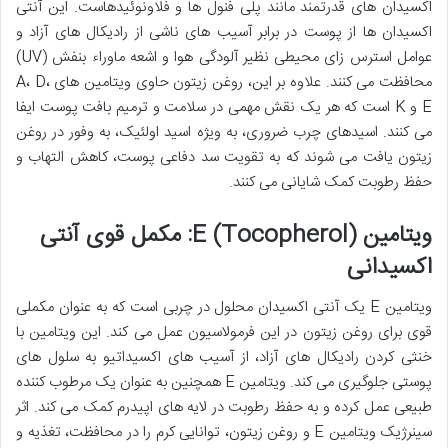
اکسیدان های قدرتمند مانند پلی فنول ها و فلاونوئیدهاست. این آنتی
اکسیدان ها از پوست در برابر آسیب های ناشی از رادیکال های آزاد و
عوامل استرس زای محیطی نظیر آلودگی هوا و اشعه ماوراء بنفش (UV)
محافظت می کنند. علاوه بر این، روغن زیتون حاوی ویتامین های A، D،
E و K است که هر یک نقش مهمی در سلامت و ترمیم بافت پوست ایفا
می کنند. اسیدهای چرب ضروری، به ویژه اسید اولئیک، به وفور در روغن
زیتون یافت می شوند که به تقویت سد دفاعی پوست، کاهش التهاب و
حفظ رطوبت کمک شایانی می کنند.
ویتامین E (Tocopherol): مکمل قوی آنتی
اکسیدانی
ویتامین E یک آنتی اکسیدان محلول در چربی است که به عنوان مکملی
قوی برای روغن زیتون در این فرمولاسیون عمل می کند. این ویتامین با
خنثی کردن رادیکال های آزاد، از آسیب های اکسیداتیو به سلول های
پوستی جلوگیری می کند. ویتامین E همچنین به عنوان یک مرطوب کننده
طبیعی عمل کرده و به حفظ رطوبت در لایه های اپیدرم کمک می کند. اثر
سینرژیک ویتامین E و روغن زیتون، توانایی کرم را در محافظت، تغذیه و