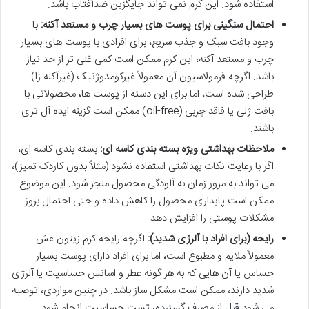
استفاده شود. این کرم نمی تواند جایگزین ضدآفتاب باشد.
احتمال سنگینی برای پوست های بسیار چرب و مستعد آکنه:
با
وجود بافت سبک و جذب سریع، برای افرادی با پوست های بسیار
چرب و مستعد آکنه، این کرم ممکن است کمی غنی تر از حد نیاز
باشد. اگرچه فرمولاسیون آن معمولاً غیرکومدوژنیک (غیرآکنه زا)
طراحی شده است، اما برای این دسته از پوست ها، محصولاتی با
بافت ژلی یا فاقد چربی (oil-free) ممکن است گزینه ایده آل تری
باشند.
ملاحظات بهداشتی ویژه بسته بندی کاسه ای:
بسته بندی کاسه ای،
اگر با رعایت نکات بهداشتی استفاده نشود (مثلاً بدون کاردک تمیز)،
می تواند به مرور زمان به آلودگی محصول منجر شود. این موضوع
ممکن است پایداری محصول را کاهش داده و حتی احتمال بروز
مشکلات پوستی را افزایش دهد.
رایحه (برای افراد با آلرژی شدید):
اگرچه رایحه کرم زیتون عش
معمولاً ملایم و مطبوع است، اما برای افراد دارای پوست بسیار
حساس یا آن هایی که به هر گونه عطر و اسانس حساسیت یا آلرژی
شدید دارند، ممکن است مشکل ساز باشد. در چنین مواردی، توصیه
می شود قبل از مصرف گسترده، تست حساسیت انجام شود.