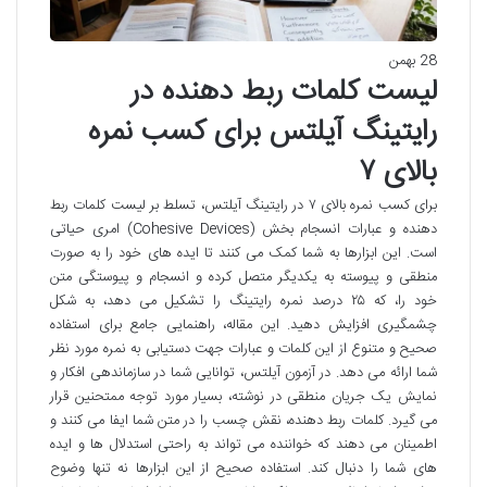
28 بهمن
لیست کلمات ربط دهنده در
رایتینگ آیلتس برای کسب نمره
بالای ۷
برای کسب نمره بالای ۷ در رایتینگ آیلتس، تسلط بر لیست کلمات ربط
دهنده و عبارات انسجام بخش (Cohesive Devices) امری حیاتی
است. این ابزارها به شما کمک می کنند تا ایده های خود را به صورت
منطقی و پیوسته به یکدیگر متصل کرده و انسجام و پیوستگی متن
خود را، که ۲۵ درصد نمره رایتینگ را تشکیل می دهد، به شکل
چشمگیری افزایش دهید. این مقاله، راهنمایی جامع برای استفاده
صحیح و متنوع از این کلمات و عبارات جهت دستیابی به نمره مورد نظر
شما ارائه می دهد. در آزمون آیلتس، توانایی شما در سازماندهی افکار و
نمایش یک جریان منطقی در نوشته، بسیار مورد توجه ممتحنین قرار
می گیرد. کلمات ربط دهنده، نقش چسب را در متن شما ایفا می کنند و
اطمینان می دهند که خواننده می تواند به راحتی استدلال ها و ایده
های شما را دنبال کند. استفاده صحیح از این ابزارها نه تنها وضوح