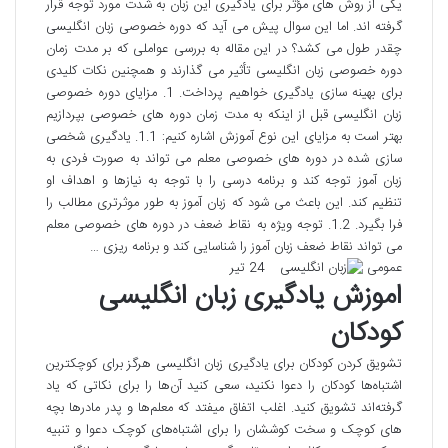
یکی از روش های مؤثر برای یادگیری این زبان به شدت مورد توجه قرار
گرفته اند. اما این سوال پیش می آید که دوره خصوصی زبان انگلیسی
چقدر طول می کشد؟ در این مقاله به بررسی عواملی که بر مدت زمان
دوره خصوصی زبان انگلیسی تأثیر می گذارند و همچنین نکات کلیدی
برای بهینه سازی یادگیری خواهیم پرداخت. 1. مزایای دوره خصوصی
زبان انگلیسی قبل از اینکه به مدت زمان دوره های خصوصی بپردازیم
بهتر است به مزایای این نوع آموزش اشاره کنیم: 1.1. یادگیری شخصی
سازی شده در دوره های خصوصی معلم می تواند به صورت فردی به
زبان آموز توجه کند و برنامه درسی را با توجه به نیازها و اهداف او
تنظیم کند. این باعث می شود که زبان آموز به طور موثرتری مطالب را
فرا بگیرد. 1.2. توجه ویژه به نقاط ضعف در دوره های خصوصی معلم
می تواند نقاط ضعف زبان آموز را شناسایی کند و برنامه ریزی …
عمومی
24 تیر
اموزش یادگیری زبان انگلیسی
کودکان
تشویق کردن کودکان برای یادگیری زبان انگلیسی هرگز برای کوچکترین
اشتباه‌ها کودکان را دعوا نکنید، سعی کنید آن­‌ها را برای نکاتی که یاد
گرفته‌­اند تشویق کنید. اغلب اتفاق میفتد که معلم­‌ها و پدر مادرها بچه­‌
های کوچک و سخت کوششان را برای اشتباه‌­های کوچک دعوا و تنبیه