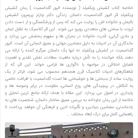
خلاصه کتاب کشیش ویکفیلد ( نویسنده الیور گلداسمیت ) رمان کشیش
ویکفیلد اثر الیور گلداسمیت، داستان زندگی دکتر چارلز پریمروز، کشیشی
باایمان و خانواده اش را روایت می کند که پس از ورشکستگی و از دست دادن
ثروت، با سختی های متعددی روبرو می شوند. این اثر کلاسیک به تقابل ایمان
و مادی گرایی، قدرت خانواده در بحران ها و مفهوم بخشش می پردازد و
ماندگاری آن در ادبیات به دلیل مضامین جهانی و عمیق انسانی آن است. الیور
گلداسمیت در کشیش ویکفیلد نه تنها یک داستان سرگرم کننده را ارائه می
دهد، بلکه خواننده را به تأمل درباره ماهیت سعادت، نقش تقدیر و اهمیت
فضایل اخلاقی در مواجهه با ناگواری ها فرامی خواند. این اثر، که از
شاهکارهای ادبیات کلاسیک قرن هجدهم محسوب می شود، فراتر از یک
روایت ساده از بدبختی ها و خوشبختی ها است؛ گلداسمیت با ظرافت خاصی
به کنکاش در پیچیدگی های روح انسانی، مقاومت در برابر وسوسه ها، و
پایداری در اصول می پردازد. این مقاله با هدف ارائه جامع ترین تحلیل و
خلاصه از این رمان جاودانه، به بررسی عمیق ساختار داستان، شخصیت های به
یادماندنی، مضامین بنیادین، و تأثیرات ادبی و فرهنگی آن خواهد پرداخت تا
راهنمایی کامل برای درک ابعاد مختلف …