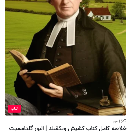
کتاب
15 مهر
خلاصه کامل کتاب کشیش ویکفیلد | الیور گلداسمیت