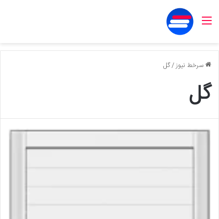
منو
سرخط نیوز
/
گل
گل