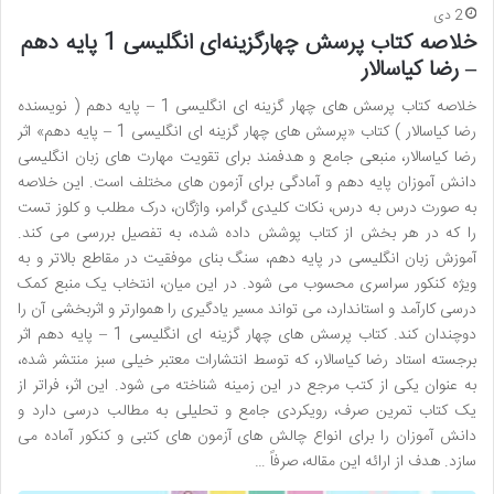
2 دی
خلاصه کتاب پرسش چهارگزینه‌ای انگلیسی 1 پایه دهم
– رضا کیاسالار
خلاصه کتاب پرسش های چهار گزینه ای انگلیسی 1 – پایه دهم ( نویسنده
رضا کیاسالار ) کتاب «پرسش های چهار گزینه ای انگلیسی 1 – پایه دهم» اثر
رضا کیاسالار، منبعی جامع و هدفمند برای تقویت مهارت های زبان انگلیسی
دانش آموزان پایه دهم و آمادگی برای آزمون های مختلف است. این خلاصه
به صورت درس به درس، نکات کلیدی گرامر، واژگان، درک مطلب و کلوز تست
را که در هر بخش از کتاب پوشش داده شده، به تفصیل بررسی می کند.
آموزش زبان انگلیسی در پایه دهم، سنگ بنای موفقیت در مقاطع بالاتر و به
ویژه کنکور سراسری محسوب می شود. در این میان، انتخاب یک منبع کمک
درسی کارآمد و استاندارد، می تواند مسیر یادگیری را هموارتر و اثربخشی آن را
دوچندان کند. کتاب پرسش های چهار گزینه ای انگلیسی 1 – پایه دهم اثر
برجسته استاد رضا کیاسالار، که توسط انتشارات معتبر خیلی سبز منتشر شده،
به عنوان یکی از کتب مرجع در این زمینه شناخته می شود. این اثر، فراتر از
یک کتاب تمرین صرف، رویکردی جامع و تحلیلی به مطالب درسی دارد و
دانش آموزان را برای انواع چالش های آزمون های کتبی و کنکور آماده می
سازد. هدف از ارائه این مقاله، صرفاً …