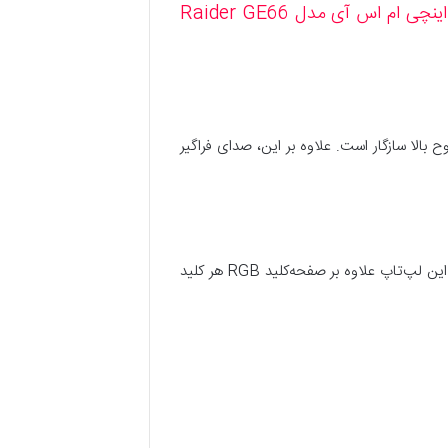
لپ تاپ 15.6 اینچی ام اس آی مدل Raider GE66
گانه 2W است و با صدای با وضوح بالا سازگار است. علاوه بر این، صدای فراگیر
رنگی را انتخاب کنید که حال و هوای شما را با MSI Mystic Light تنظیم کند. این لپ‌تاپ علاوه بر صفحه‌کلید RGB هر کلید