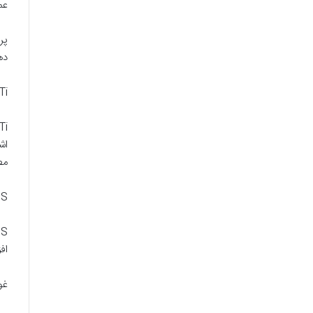
عم
ده
Ti
مص
SS
اف
غو