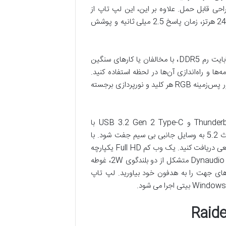
د همهجانبه در یک طراحی قابل حمل. علاوه بر این، این لپ تاپ از
صفحه نمایش LCD با وضوح 15.6 اینچی 2560 در 1440 با نرخ تازه سازی 240 هرتز، زمان پاسخ 2.5 میلی ثانیه و پوشش
با یک پردازنده 14 هسته ای Intel Core i9 با فرکانس 12 گیگاهرتز و 32 گیگابایت رم DDR5، با مخالفان یا کارهای سنگین
PCIe  برای ذخیره بازی‌ها و برنامه‌ها و راه‌اندازی آن‌ها در لحظه استفاده کنید.
کلیدهای حیاتی را حتی در نور کم با صفحه کلید داخلی SteelSeries که دارای نور پس‌زمینه RGB هر کلید و نورپردازی برجسته
از طریق USB 3.2 Gen 2 و دو درگاه Gen 1 Type-A و همچنین Thunderbolt 4 و USB 3.2 Gen 2 Type-C با
DisplayPort Alt Mode به لوازم جانبی سیمی متصل شوید. یا از طریق بلوتوث 5.2 به وسایل جانبی بی سیم جفت شود. با
Wi-Fi 6E یا پورت RJ45 که از اترنت 2.5 گیگابیتی پشتیبانی می کند، شبکه سریعی دریافت کنید. یک وب کم Full HD یکپارچه
شما را با دوستان و هم تیمی های خود در ارتباط نگه می دارد. با سیستم صوتی Dynaudio متشکل از دو بلندگوی 2W، غوطه
صدای فراگیر مجازی Nahimic، فضا و نشانه های جهت را به هدفون خود بیاورید. لپ تاپ