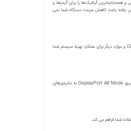
‌ترین و همه‌جانبه‌ترین گرافیک‌ها را برای گیمرها و
دوم، این واقع گرایی افزایش یافته باعث کاهش سرعت دستگاه شما نمی
فناوری‌های Max-Q از هوش مصنوعی برای بهینه‌سازی CPU، GPU، حافظه GPU و موارد دیگر برای عملکرد بهینه سیستم شما
از طریق HDMI، mini DisplayPort، Thunderbolt 4 و USB Type-C از طریق DisplayPort Alt Mode به مانیتورهای