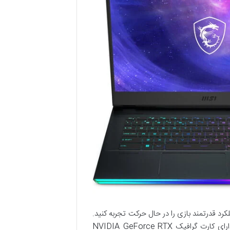
 گیمینگ 15.6 اینچی Raider GE66 به رنگ آبی تیتانیوم از MSI، عملکرد قدرتمند بازی را در حال حرکت تجربه کنید.
این لپ‌تاپ گیمینگ با داشتن اجزای داخلی قدرتمند و عناوین سخت‌گیرانه، دارای کارت گرافیک NVIDIA GeForce RTX