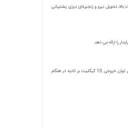
ور USB Type-C، از انتقال داده با سرعت بالا، تحویل نیرو و زنجیره‌ای دیزی پشتیبانی
USB 3.2 Gen 2 که سرعت نسخه قبلی خود را دو برابر می کند، دارای حداکثر توان خروجی 10 گیگابیت بر ثانیه در هنگام