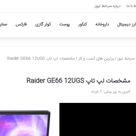
ط با ما
درباره سرخط نیوز
ارز دیجیتال
داروخانه
کنکور
پوست
کولر گازی
فارکس
صنای
سرخط نیوز
/
برترین های کسب و کار
/
مشخصات لپ تاپ Raider GE66 12UGS
مشخصات لپ تاپ Raider GE66 12UGS
آخرین به روز رسانی: 1 خرداد