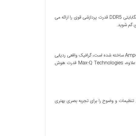
پردازنده 14 هسته ای Intel Core i9 1.8 گیگاهرتزی نسل دوازدهم و رم 32 گیگابایتی DDR5 قدرت پردازشی قوی را ارائه می
ی گم شوید.
NVIDIA GeForce RTX 3070 Ti که با معماری RTX نسل دوم Ampere-NVIDIA ساخته شده است، گرافیک واقعی ردیابی
اشعه و ویژگی های هوش مصنوعی مانند NVIDIA DLSS را ارائه می دهد. به علاوه، Max-Q Technologies قدرت هوش
 دهد. تنظیمات و وضوح را برای تجربه بصری بهتری