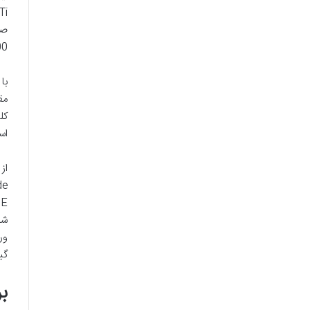
100٪ DCI-P3
اس
گیمینگ MSI 15.6 اینچ
بر