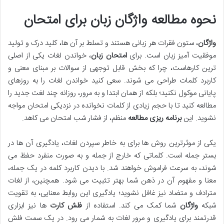
نحوه مطالعه واژگان زبان برای امتحان
واژگان
، ستون فقرات هر زبانی هستند و تسلط بر آن ها، کلید درک و تولید
موفقیت آمیز زبان است. برای
امتحان زبان
، خواندن لغات یکی از اصلی
ترین کارهاست، چرا که بخش قابل توجهی از سوالات بر مبنای معنی و
کاربرد کلمات طراحی می شوند. سعی کنید خواندن لغات را به روزهای
پایانی موکول نکنید؛ بلکه از همان ابتدا و به مرور، روزانه چند لغت جدید را
مطالعه کنید تا با حجم زیادی از کلمات نخوانده در نزدیکی امتحان مواجه
نشوید. این
برنامه ریزی مطالعه
منظم، از فشار شب امتحان می کاهد.
یکی از موثرترین روش ها برای به خاطر سپردن لغات، یادگیری آن ها در
بستر جمله است. کلماتی که خارج از جمله و به صورت منفرد حفظ می
شوند، به سرعت فراموش خواهند شد. با دیدن کاربرد کلمه در یک جمله،
معنا و مفهوم آن در ذهن شما بهتر تثبیت می شود. همچنین، از لغات
مترادف و متضاد نیز غافل نشوید؛ یادگیری این روابط معنایی، به تقویت
شبکه
واژگان
شما کمک می کند. استفاده از
فلش کارت
ها نیز ابزاری
قدرتمند برای یادگیری و مرور لغات به شمار می رود. در یک سمت فلش