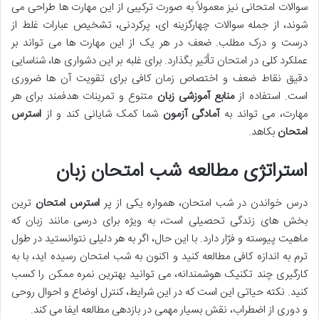
سوالات امتحانی نیز معمولاً به صورت ترکیبی از این مهارت ها طراحی می
شوند، از جمله سوالات چهارگزینه ای، پرکردنی، تشخیص عبارات غلط از
درست و درک مطلب. ضعف در هر یک از این مهارت ها می تواند بر
عملکرد کلی در امتحان تأثیر بگذارد. برای غلبه بر این دشواری ها، شناسایی
دقیق نقاط ضعف و اختصاص زمان کافی برای تقویت آن ها ضروری
است. استفاده از
منابع آموزشی زبان
متنوع و تمرینات هدفمند برای هر
مهارت، می تواند به
آمادگی آزمون
شما کمک شایانی کند و از
استرس
امتحان
بکاهد.
استراتژی مطالعه شب امتحان زبان
درس خواندن در شب امتحان، همواره یکی از پر
استرس امتحان
ترین
بخش های زندگی تحصیلی است، به ویژه برای درسی مانند زبان که
ماهیت پیوسته و فرّار دارد. با این حال، اگر به هر دلیلی نتوانستید در طول
ترم به اندازه کافی مطالعه کنید و اکنون به شب امتحان رسیده اید، با به
کارگیری چند تکنیک هوشمندانه، می توانید بهترین نمره ممکن را کسب
کنید. نکته حیاتی این است که در این شرایط، کنترل اوضاع و احوال روحی
و دوری از اضطراب، نقش بسیار مهمی در بازدهی مطالعه ایفا می کند.