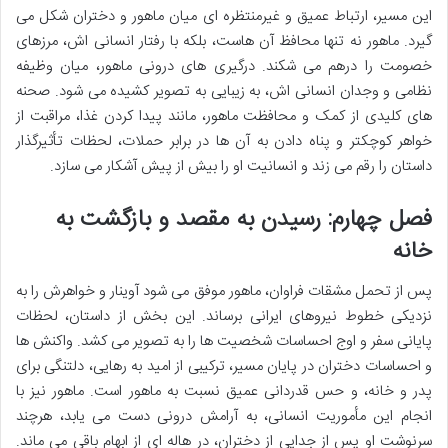
این مسیر، ارتباط عمیق و غیرمنتظره ای میان ماهور و دختران شکل می
گیرد. ماهور نه تنها محافظ آن هاست، بلکه با رفتار انسانی اش، مرزهای
خصومت را درهم می شکند. درگیری های درونی ماهور، میان وظیفه
نظامی و وجدان انسانی اش، به زیبایی به تصویر کشیده می شود. صحنه
های کلیدی از کمک و محافظت ماهور، مانند پیدا کردن غذا، مراقبت از
خواهر کوچکتر و پناه دادن به آن ها در برابر حملات، لحظات تأثیرگذار
داستان را رقم می زند و انسانیت او را بیش از پیش آشکار می سازد.
فصل چهارم: رسیدن به مقصد و بازگشت به
خانه
پس از تحمل مشقات فراوان، ماهور موفق می شود آوینار و خواهرش را به
نزدیکی خطوط نیروهای ایرانی برساند. این بخش از داستان، لحظات
پایانی سفر و اوج احساسات شخصیت ها را به تصویر می کشد. واکنش ها
و احساسات دختران در پایان مسیر، ترکیبی از امید به رهایی، دلتنگی برای
پدر و خانه، و حس قدردانی عمیق نسبت به ماهور است. ماهور نیز با
انجام این مأموریت انسانی، به آرامش درونی دست می یابد، هرچند
سرنوشت او پس از جدایی از دختران، در هاله ای از ابهام باقی می ماند.