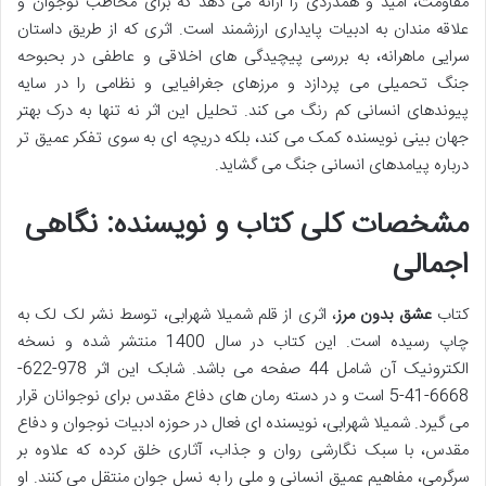
مقاومت، امید و همدردی را ارائه می دهد که برای مخاطب نوجوان و
علاقه مندان به ادبیات پایداری ارزشمند است. اثری که از طریق داستان
سرایی ماهرانه، به بررسی پیچیدگی های اخلاقی و عاطفی در بحبوحه
جنگ تحمیلی می پردازد و مرزهای جغرافیایی و نظامی را در سایه
پیوندهای انسانی کم رنگ می کند. تحلیل این اثر نه تنها به درک بهتر
جهان بینی نویسنده کمک می کند، بلکه دریچه ای به سوی تفکر عمیق تر
درباره پیامدهای انسانی جنگ می گشاید.
مشخصات کلی کتاب و نویسنده: نگاهی
اجمالی
کتاب
عشق بدون مرز
، اثری از قلم شمیلا شهرابی، توسط نشر لک لک به
چاپ رسیده است. این کتاب در سال 1400 منتشر شده و نسخه
الکترونیک آن شامل 44 صفحه می باشد. شابک این اثر 978-622-
6668-41-5 است و در دسته رمان های دفاع مقدس برای نوجوانان قرار
می گیرد. شمیلا شهرابی، نویسنده ای فعال در حوزه ادبیات نوجوان و دفاع
مقدس، با سبک نگارشی روان و جذاب، آثاری خلق کرده که علاوه بر
سرگرمی، مفاهیم عمیق انسانی و ملی را به نسل جوان منتقل می کنند. او