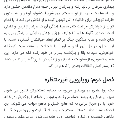
که هر لحظه ممکن است هدف حملات دشمن قرار گیرد. مادرشان به دلیل
بیماری سرطان از دنیا رفته و پدرشان نیز در جبهه دفاع مقدس حضور دارد
و ماه هاست خبری از او نیست. این شرایط دشوار، آوینار را به ستون
فقرات کوچکی برای خانواده اش تبدیل کرده و او تلاش می کند تا با تمام
توان از خواهرش مراقبت کند. محیط زندگی آن ها سرشار از ترس و ناامنی
است؛ صدای گلوله ها و انفجارها، جزئی جدایی ناپذیر از زندگی روزمره
شان شده و سایه سنگین جنگ بر تمام ابعاد حیاتشان گسترده است. با
این حال، در دل این آشوب، آوینار با شجاعت و معصومیت کودکانه
خواهرش، امید به بقا و بازگشت پدر را در خود زنده نگه می دارد. این
فصل، تصویری از مقاومت خاموش و زندگی در لبه پرتگاه را ارائه می دهد
که بستر اصلی اتفاقات بعدی را فراهم می کند.
فصل دوم: رویارویی غیرمنتظره
یک روز عادی در روستای مرزی، به یکباره دستخوش تغییر می شود.
سربازان عراقی به روستا حمله می کنند و آوینار و خواهر کوچکترش در خانه
خود، با دو سرباز عراقی به نام های خلیل و ماهور مواجه می شوند. این
لحظه، نقطه عطف داستان است. خلیل، نماد قساوت و بی رحمی جنگ، با
نگاهی خصمانه و رفتاری تهاجمی وارد خانه می شود. اما در مقابل، ماهور،