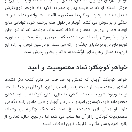
آوینار، قهرمان نوجوان داستان، نمادی از شجاعت، مسئولیت پذیری و
هوش است. او که در غیاب پدر و مادر به تکیه گاه خواهر کوچکترش
تبدیل شده، با وجود سن کم، بار سنگین مراقبت از خانواده و بقا در شرایط
جنگی را بر دوش می کشد. آوینار در طول سفر پرخطر خود، توانایی های
نهفته خود را بروز می دهد و با اتخاذ تصمیمات هوشمندانه، نه تنها جان
خود و خواهرش را نجات می دهد، بلکه تصویری از مقاومت و تاب آوری
نوجوانان در برابر بلایای جنگ را ارائه می دهد. او در عین ترس، با اراده ای
قوی، به دنبال راهی برای بازگشت به خانه و یافتن پدرش است.
خواهر کوچکتر: نماد معصومیت و امید
خواهر کوچکتر آوینار، که نامش به صراحت در متن کتاب ذکر نشده،
نمادی از معصومیت از دست رفته و آسیب پذیری کودکان در جنگ است.
او با وجود شرایط سخت، گاهی با بازی های کودکانه یا لبخندهای
معصومانه خود، کورسوی امیدی را در دل آوینار و حتی ماهور زنده نگه می
دارد. او یادآور این حقیقت تلخ است که جنگ چگونه بی رحمانه
معصومیت کودکان را از آن ها سلب می کند، اما در عین حال، نمادی از
بقای امید و سرزندگی در تاریک ترین لحظات است.