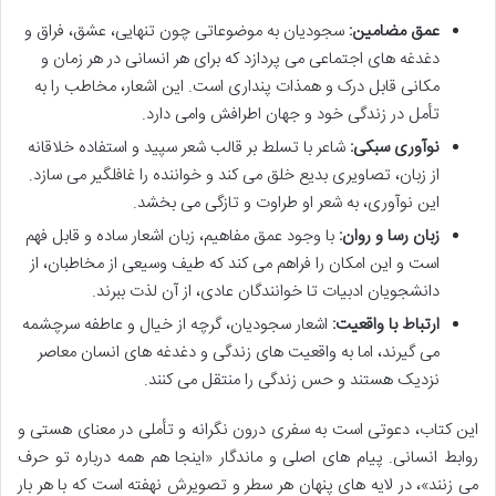
عمق مضامین:
سجودیان به موضوعاتی چون تنهایی، عشق، فراق و
دغدغه های اجتماعی می پردازد که برای هر انسانی در هر زمان و
مکانی قابل درک و همذات پنداری است. این اشعار، مخاطب را به
تأمل در زندگی خود و جهان اطرافش وامی دارد.
نوآوری سبکی:
شاعر با تسلط بر قالب شعر سپید و استفاده خلاقانه
از زبان، تصاویری بدیع خلق می کند و خواننده را غافلگیر می سازد.
این نوآوری، به شعر او طراوت و تازگی می بخشد.
زبان رسا و روان:
با وجود عمق مفاهیم، زبان اشعار ساده و قابل فهم
است و این امکان را فراهم می کند که طیف وسیعی از مخاطبان، از
دانشجویان ادبیات تا خوانندگان عادی، از آن لذت ببرند.
ارتباط با واقعیت:
اشعار سجودیان، گرچه از خیال و عاطفه سرچشمه
می گیرند، اما به واقعیت های زندگی و دغدغه های انسان معاصر
نزدیک هستند و حس زندگی را منتقل می کنند.
این کتاب، دعوتی است به سفری درون نگرانه و تأملی در معنای هستی و
روابط انسانی. پیام های اصلی و ماندگار «اینجا هم همه درباره تو حرف
می زنند»، در لایه های پنهان هر سطر و تصویرش نهفته است که با هر بار