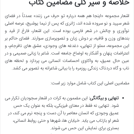
خلاصه و سیر کلی مضامین کتاب
اشعار مجموعه «اینجا هم همه درباره تو حرف می زنند» عمدتاً در فضای
شعر سپید و نو سروده شده اند، ژانری که پس از نیما یوشیج، عرصه اصلی
نوآوری و چالش در شعر فارسی بوده است. این اشعار، فارغ از قید و
بندهای وزن و قافیه، بر دوش زبان و تصویرسازی سوارند. فضای حاکم بر
این مجموعه، مملو از تنهایی، دغدغه های وجودی، عشق های نافرجام، و
اعتراضات پنهان و آشکار به اوضاع جامعه است. شاعر با زبانی صمیمی و در
عین حال عمیق، به واکاوی احساسات انسانی می پردازد و لحظه های
ناب و گاه دردناک زندگی روزمره را با بیانی شاعرانه به تصویر می کشد.
مضامین اصلی این کتاب شامل موارد زیر است:
تنهایی و بیگانگی:
این مضمون به کرات در اشعار سجودیان تکرار می
شود. تنهایی نه فقط در معنای فیزیکی، بلکه به عنوان یک حس
عمیق وجودی که انسان معاصر با آن دست و پنجه نرم می کند، در
شعر او بازتاب می یابد. خیابان ها، شهرها و حتی روابط انسانی،
بستری برای نمایش این حس می شوند.