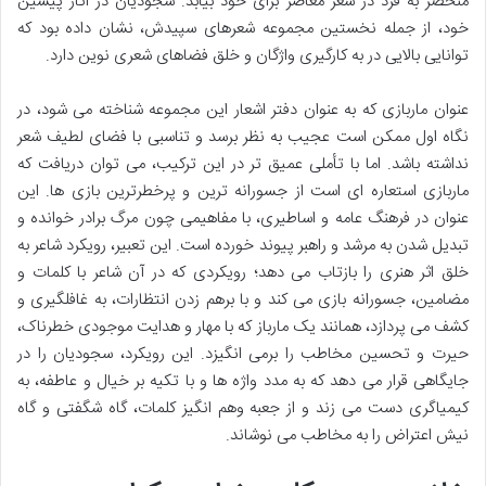
منحصر به فرد در شعر معاصر برای خود بیابد. سجودیان در آثار پیشین
خود، از جمله نخستین مجموعه شعرهای سپیدش، نشان داده بود که
توانایی بالایی در به کارگیری واژگان و خلق فضاهای شعری نوین دارد.
عنوان ماربازی که به عنوان دفتر اشعار این مجموعه شناخته می شود، در
نگاه اول ممکن است عجیب به نظر برسد و تناسبی با فضای لطیف شعر
نداشته باشد. اما با تأملی عمیق تر در این ترکیب، می توان دریافت که
ماربازی استعاره ای است از جسورانه ترین و پرخطرترین بازی ها. این
عنوان در فرهنگ عامه و اساطیری، با مفاهیمی چون مرگ برادر خوانده و
تبدیل شدن به مرشد و راهبر پیوند خورده است. این تعبیر، رویکرد شاعر به
خلق اثر هنری را بازتاب می دهد؛ رویکردی که در آن شاعر با کلمات و
مضامین، جسورانه بازی می کند و با برهم زدن انتظارات، به غافلگیری و
کشف می پردازد، همانند یک مارباز که با مهار و هدایت موجودی خطرناک،
حیرت و تحسین مخاطب را برمی انگیزد. این رویکرد، سجودیان را در
جایگاهی قرار می دهد که به مدد واژه ها و با تکیه بر خیال و عاطفه، به
کیمیاگری دست می زند و از جعبه وهم انگیز کلمات، گاه شگفتی و گاه
نیش اعتراض را به مخاطب می نوشاند.