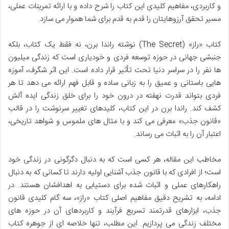
و کاربردی، مفاهیم کلیدی این کتاب را شرح داده و با ارائه تمرینات عملی،
مسیر تحقق آرزوهایتان را قدم به قدم برای شما هموار می سازد.
کتاب «راز» (The Secret) نوشته راندا برن، نه فقط یک کتاب، بلکه
جنبشی جهانی در حوزه توسعه فردی و خودیاری است که زندگی میلیون
ها نفر را در سراسر دنیا تحت تأثیر قرار داده است. این اثر شگرف، آموزه
هایی باستانی و عمیق را به زبانی ساده و قابل فهم ارائه می دهد تا هر
فردی بتواند قدرت نهفته در درون خود را برای خلق زندگی ایده آلش
کشف کند. راندا برن در این کتاب، کلیدهای تغییر سرنوشت را در قالب
«قانون جذب» معرفی می کند و با مثال های ملموس و شواهد تاریخی،
اعتبار آن را به اثبات می رساند.
مخاطب این مقاله، هر کسی است که به دنبال دگرگونی در زندگی خود
است؛ از افرادی که با قانون جذب آشنایی اولیه دارند تا کسانی که به دنبال
راهکارهای عملی و اثبات شده برای دستیابی به اهدافشان هستند. در
ادامه، به تشریح دقیق مفاهیم اصلی کتاب «راز»، سه گام کلیدی قانون
جذب، ابزارهای قدرتمند تسریع فرآیند و کاربردهای آن در حوزه های
مختلف زندگی می پردازیم. این مطلب، تنها خلاصه ای از جوهره کتاب