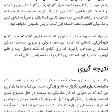
بخش مهمی از کتاب به تفاوت میان کار فیزیکی و کار عاطفی می پردازد و
بر اهمیت کار عاطفی تأکید می کند. اگر فردی به اهمیت احساسات،
خلاقیت و ارتباط انسانی در محیط کار بی اعتنا باشد و صرفاً به نتایج کمی
و مکانیکی اهمیت دهد، فلسفه این کتاب برایش ملموس نخواهد بود.
در نهایت، «مهره حیاتی» دعوتی است به
تغییر ذهنیت، جسارت و
خودآفرینی
. کسانی که آماده این سفر درونی و بیرونی نیستند، ممکن
است از آن بهره لازم را نبرند. اما برای افرادی که تشنه تحول، رشد و خلق
ارزش منحصربه فرد هستند، این کتاب یک نقشه راه بی نظیر است.
نتیجه گیری
کتاب «مهره حیاتی» ست گودین، بیش از یک راهنمای شغلی، یک
مانیفست برای تغییر نگرش به کار و زندگی
است. این کتاب به ما یادآوری
می کند که در دنیایی که کار مکانیکی به سرعت در حال منسوخ شدن
است، تنها راه بقا و شکوفایی، تبدیل شدن به یک هنرمند در حوزه خودمان
است. این به معنای تزریق خلاقیت، عشق، بصیرت و شجاعت به هر آنچه
انجام می دهیم؛ رها شدن از قید دستورالعمل ها و پذیرش مسئولیت برای