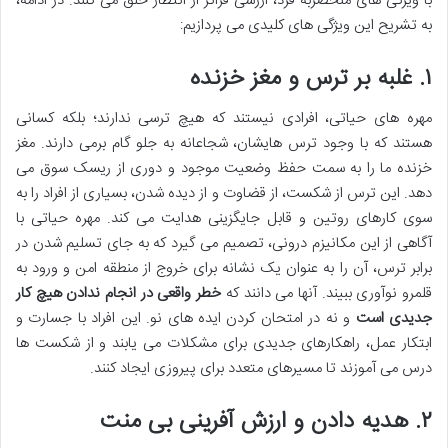
با ویژگی های منحصربه فرد، ارزشی فراتر از انتظار خلق می کنند. در ادامه،
به تشریح این ویژگی های کلیدی می پردازیم:
۱. غلبه بر ترس و مغز خزنده
مهره های حیاتی، افرادی نیستند که هیچ ترسی ندارند؛ بلکه کسانی
هستند که با وجود ترس هایشان، شجاعانه به جلو گام برمی دارند. مغز
خزنده ما را به سمت حفظ وضعیت موجود و دوری از ریسک سوق می
دهد. این ترس از شکست، از قضاوت و از دیده شدن، بسیاری از افراد را به
سوی کارهای روتین و قابل جایگزینی هدایت می کند. مهره حیاتی با
آگاهی از این مکانیزم درونی، تصمیم می گیرد که به جای تسلیم شدن در
برابر ترس، آن را به عنوان یک نشانه برای خروج از منطقه امن و ورود به
قلمرو نوآوری ببیند. آنها می دانند که
خطر واقعی در انجام ندادن هیچ کار
جدیدی است
و نه در امتحان کردن ایده های نو. این افراد با جسارت و
ابتکار عمل، راهکارهای جدیدی برای مشکلات می یابند و از شکست ها
درس می آموزند تا مسیرهای متعدد برای پیروزی ایجاد کنند.
۲. هدیه دادن و ارزش آفرینی بی منت