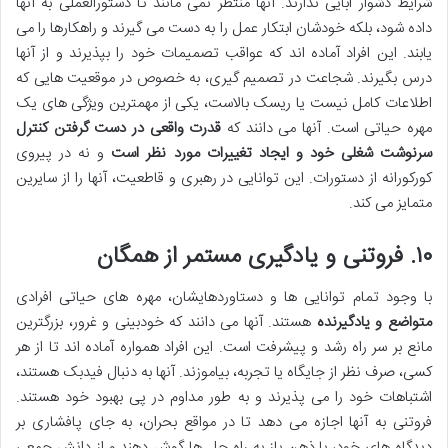
شرایط دشوار ابایی ندارند. آنها منتظر نمی مانند تا دستورالعملی به آنها
داده شود، بلکه خودشان ابتکار عمل را به دست می گیرند و راهکارها را می
یابند. این افراد آماده اند که عواقب تصمیمات خود را بپذیرند و از آنها
درس بگیرند. شجاعت در تصمیم گیری، به خصوص در موقعیت هایی که
اطلاعات کامل نیست یا ریسک بالاست، یکی از مهمترین ویژگی های یک
مهره حیاتی است. آنها می دانند که
قدرت واقعی در دست گرفتن کنترل
سرنوشت شغلی خود و ایجاد تغییرات مورد نظر است
و نه در پیروی
کورکورانه از دستورات. این توانایی در رهبری و قاطعیت، آنها را از سایرین
متمایز می کند.
۱۰. فروتنی و یادگیری مستمر از همگان
با وجود تمام توانایی ها و دستاوردهایشان، مهره های حیاتی افرادی
متواضع و یادگیرنده
هستند. آنها می دانند که خودبینی و غرور، بزرگترین
مانع بر سر راه رشد و پیشرفت است. این افراد همواره آماده اند تا از هر
کسی، صرف نظر از جایگاه یا تجربه، بیاموزند. آنها به دنبال فیدبک هستند،
اشتباهات خود را می پذیرند و به طور مداوم در پی بهبود خود هستند.
فروتنی به آنها اجازه می دهد تا در مواقع بحران، به جای پافشاری بر
دیدگاه های خود، با ذهن باز به راه حل ها گوش دهند و از دانش جمعی