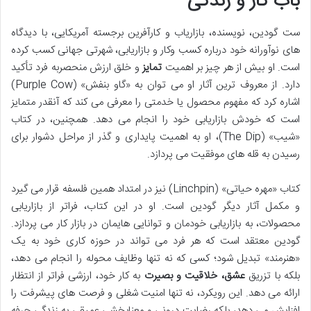
باب کار و زندگی
ست گودین، نویسنده، بازاریاب و کارآفرین برجسته آمریکایی، با دیدگاه
های نوآورانه خود درباره کسب وکار و بازاریابی، شهرتی جهانی کسب کرده
است. او بیش از هر چیز بر اهمیت
تمایز
و خلق ارزش منحصربه فرد تأکید
دارد. از معروف ترین آثار او می توان به «گاو بنفش» (Purple Cow)
اشاره کرد که مفهوم محصول یا خدمتی را معرفی می کند که آنقدر متمایز
است که خودش بازاریابی خود را انجام می دهد. همچنین، در کتاب
«شیب» (The Dip)، او به اهمیت پایداری و گذر از مراحل دشوار برای
رسیدن به قله های موفقیت می پردازد.
کتاب «مهره حیاتی» (Linchpin) نیز در امتداد همین فلسفه قرار می گیرد
و مکمل آثار دیگر گودین است. او در این کتاب، فراتر از بازاریابی
محصولات، به بازاریابی خودمان و توانایی هایمان در بازار کار می پردازد.
گودین معتقد است که هر فرد می تواند در حوزه کاری خود به یک
«هنرمند» تبدیل شود؛ کسی که نه تنها وظایف محوله را انجام می دهد،
بلکه با تزریق
عشق، خلاقیت و بصیرت
به کار خود، ارزشی فراتر از انتظار
ارائه می دهد. این رویکرد، نه تنها امنیت شغلی و فرصت های پیشرفت را
افزایش می دهد، بلکه رضایت درونی و معنابخشی عمیقی به زندگی حرفه