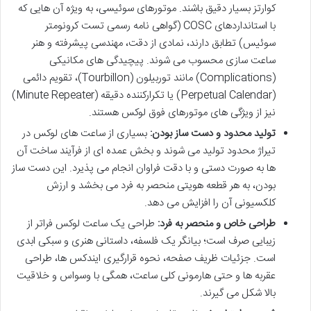
کوارتز بسیار دقیق باشند. موتورهای سوئیسی، به ویژه آن هایی که
با استانداردهای COSC (گواهی نامه رسمی تست کرونومتر
سوئیس) تطابق دارند، نمادی از دقت، مهندسی پیشرفته و هنر
ساعت سازی محسوب می شوند. پیچیدگی های مکانیکی
(Complications) مانند توربیلون (Tourbillon)، تقویم دائمی
(Perpetual Calendar) یا تکرارکننده دقیقه (Minute Repeater)
نیز از ویژگی های موتورهای فوق لوکس هستند.
تولید محدود و دست ساز بودن:
بسیاری از ساعت های لوکس در
تیراژ محدود تولید می شوند و بخش عمده ای از فرآیند ساخت آن
ها به صورت دستی و با دقت فراوان انجام می پذیرد. این دست ساز
بودن، به هر قطعه هویتی منحصر به فرد می بخشد و ارزش
کلکسیونی آن را افزایش می دهد.
طراحی خاص و منحصر به فرد:
طراحی یک ساعت لوکس فراتر از
زیبایی صرف است؛ بیانگر یک فلسفه، داستانی هنری و سبکی ابدی
است. جزئیات ظریف صفحه، نحوه قرارگیری ایندکس ها، طراحی
عقربه ها و حتی هارمونی کلی ساعت، همگی با وسواس و خلاقیت
بالا شکل می گیرند.