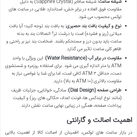
شیشه ساعت:
شیشه سافایر (Sapphire Crystal) به دلیل
مقاومت فوق العاده در برابر خش، استاندارد طلایی در ساعت های
لوکس محسوب می شود.
نوع و کیفیت بافت بند حصیری:
به بافت بند توجه کنید؛ آیا بافت
میلانی (ریز و فشرده) است یا درشت تر؟ اتصالات بند به بدنه
ساعت باید بدون درز و مستحکم باشند. ضخامت بند نیز بر راحتی و
ظاهر کلی ساعت تاثیر می گذارد.
مقاومت در برابر آب (Water Resistance):
این ویژگی با واحد
ATM یا متر اندازه گیری می شود. برای استفاده روزمره و شستشوی
دست، حداقل ۳ ATM کافی است، اما برای شنا یا غواصی نیاز به
مقاومت بالاتری (۱۰ ATM به بالا) دارید.
طراحی صفحه (Dial Design):
سادگی، خوانایی، جزئیات ظریف
(مانند نوع ایندکس ها، فونت اعداد، حکاکی های ریز) و کیفیت
پرداخت صفحه، همگی در زیبایی نهایی ساعت نقش دارند.
اهمیت اصالت و گارانتی
در بازار ساعت های لوکس، اطمینان از اصالت کالا از اهمیت بالایی