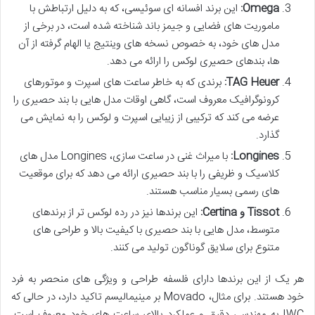
Omega:
این برند افسانه ای سوئیسی، که به دلیل ارتباطش با
ماموریت های فضایی و جیمز باند شناخته شده است، در برخی از
مدل های خود، به خصوص نسخه های وینتیج یا الهام گرفته از آن
ها، بندهای حصیری لوکس را ارائه می دهد.
TAG Heuer:
برندی که به خاطر ساعت های اسپرت و موتورهای
کرونوگرافیک معروف است، گاهی اوقات مدل هایی با بند حصیری را
عرضه می کند که ترکیبی از زیبایی اسپرت و لوکس را به نمایش می
گذارد.
Longines:
با میراث غنی در ساعت سازی، Longines مدل های
کلاسیک و ظریفی را با بند حصیری ارائه می دهد که برای موقعیت
های رسمی بسیار مناسب هستند.
Tissot و Certina:
این برندها نیز در رده لوکس تر از برندهای
متوسط، مدل هایی با بند حصیری با کیفیت بالا و طراحی های
متنوع برای سلایق گوناگون تولید می کنند.
هر یک از این برندها دارای فلسفه طراحی و ویژگی های منحصر به فرد
خود هستند. برای مثال، Movado بر مینیمالیسم تاکید دارد، در حالی که
IWC به مهندسی دقیق و عملکرد بالای ساعت های خود معروف است.