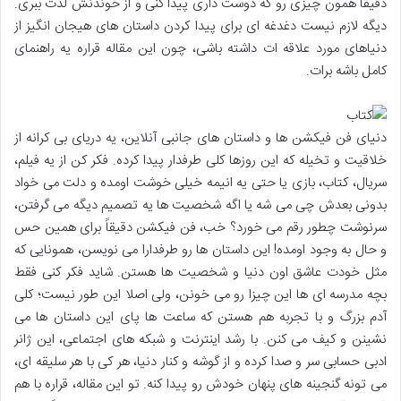
دقیقاً همون چیزی رو که دوست داری پیدا کنی و از خوندنش لذت ببری.
دیگه لازم نیست دغدغه ای برای پیدا کردن داستان های هیجان انگیز از
دنیاهای مورد علاقه ات داشته باشی، چون این مقاله قراره یه راهنمای
کامل باشه برات.
دنیای فن فیکشن ها و داستان های جانبی آنلاین، یه دریای بی کرانه از
خلاقیت و تخیله که این روزها کلی طرفدار پیدا کرده. فکر کن از یه فیلم،
سریال، کتاب، بازی یا حتی یه انیمه خیلی خوشت اومده و دلت می خواد
بدونی بعدش چی می شه یا اگه شخصیت ها یه تصمیم دیگه می گرفتن،
سرنوشت چطور رقم می خورد؟ خب، فن فیکشن دقیقاً برای همین حس
و حال به وجود اومده! این داستان ها رو طرفدارا می نویسن، همونایی که
مثل خودت عاشق اون دنیا و شخصیت ها هستن. شاید فکر کنی فقط
بچه مدرسه ای ها این چیزا رو می خونن، ولی اصلا این طور نیست؛ کلی
آدم بزرگ و با تجربه هم هستن که ساعت ها پای این داستان ها می
نشینن و کیف می کنن. با رشد اینترنت و شبکه های اجتماعی، این ژانر
ادبی حسابی سر و صدا کرده و از گوشه و کنار دنیا، هر کی با هر سلیقه ای،
می تونه گنجینه های پنهان خودش رو پیدا کنه. تو این مقاله، قراره با هم