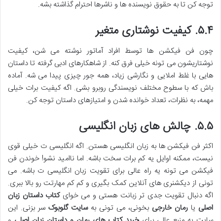
توجه کن تا به حقوق نویسنده ها و ناشرها احترام گذاشته بشه.
۵.۴. کیفیت نوشتاری متغیر
چون فن فیکشن ها توسط افراد آماتور نوشته می شن، کیفیت
نوشتاریشون می تونه خیلی فرق کنه. از شاهکارهای ادبی گرفته تا داستان
هایی با غلط املایی و نگارشی زیاد، همه جور چیزی پیدا می شه. آماده
باش که با سطوح مختلف نویسندگی روبرو بشی. اگه کیفیت برات خیلی
مهمه، به نظرات، تعداد خوانده شدن و امتیازهای داستان توجه کن.
۵.۵. چالش های زبان انگلیسی
اکثر فن فیکشن ها به زبان انگلیسی هستن. اگه انگلیسی ت خیلی قوی
نیست، ممکنه اوایل یه کم برات سخت باشه. اما ناامید نشو! خوندن فن
فیکشن می تونه یه راه عالی برای تقویت زبان انگلیسی ت باشه. می
تونی از دیکشنری های آنلاین کمک بگیری و کم کم مهارتت رو بالا ببری.
اگه دنبال تقویت جدی تر زبانت هستی و می خوای
کتاب داستان زبان
اصلی
یا
رمان خارجی
بخونی، می تونی به
سایت گلوبوک
سر بزنی. این
سایت یه منبع عالی برای
خرید کتاب های رمان و داستان زبان اصلی
و