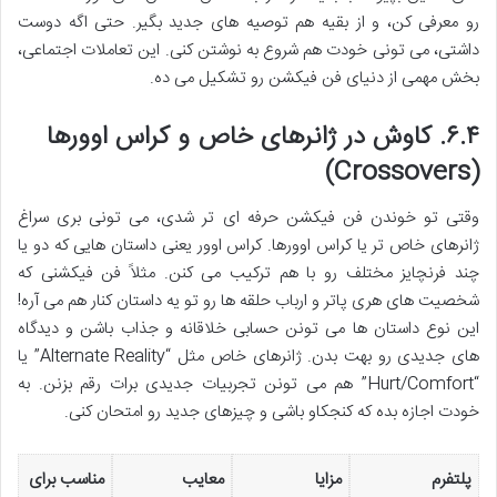
رو معرفی کن، و از بقیه هم توصیه های جدید بگیر. حتی اگه دوست
داشتی، می تونی خودت هم شروع به نوشتن کنی. این تعاملات اجتماعی،
بخش مهمی از دنیای فن فیکشن رو تشکیل می ده.
۶.۴. کاوش در ژانرهای خاص و کراس اوورها
(Crossovers)
وقتی تو خوندن فن فیکشن حرفه ای تر شدی، می تونی بری سراغ
ژانرهای خاص تر یا کراس اوورها. کراس اوور یعنی داستان هایی که دو یا
چند فرنچایز مختلف رو با هم ترکیب می کنن. مثلاً فن فیکشنی که
شخصیت های هری پاتر و ارباب حلقه ها رو تو یه داستان کنار هم می آره!
این نوع داستان ها می تونن حسابی خلاقانه و جذاب باشن و دیدگاه
های جدیدی رو بهت بدن. ژانرهای خاص مثل “Alternate Reality” یا
“Hurt/Comfort” هم می تونن تجربیات جدیدی برات رقم بزنن. به
خودت اجازه بده که کنجکاو باشی و چیزهای جدید رو امتحان کنی.
پلتفرم
مزایا
معایب
مناسب برای