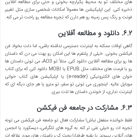
های مختلف تو یه محیط یکپارچه بخونی و حتی برای مطالعه آفلاین
ذخیره کنی. این اپلیکیشن ها معمولاً امکانات شخصی سازی مثل تغییر
فونت و رنگ پس زمینه رو هم دارن که تجربه مطالعه رو راحت تر می کنه.
۶.۲. دانلود و مطالعه آفلاین
گاهی اوقات ممکنه به اینترنت دسترسی نداشته باشی، اما دلت بخواد فن
فیکشن بخونی. خیلی از پلتفرم ها این امکان رو بهت می دن که داستان
ها رو برای مطالعه آفلاین دانلود کنی. مثلاً تو AO3، می تونی داستان ها
رو با فرمت های مختلف مثل EPUB یا MOBI دانلود کنی که برای کتاب
خوان های الکترونیکی (e-reader) یا اپلیکیشن های کتاب خوانی
موبایل عالیه. اینجوری می تونی تو سفر، تو مترو یا هر جای دیگه ای که
اینترنت نداری، از خوندن داستان ها لذت ببری.
۶.۳. مشارکت در جامعه فن فیکشن
فقط خواننده منفعل نباش! مشارکت فعال تو جامعه فن فیکشن می تونه
تجربه ات رو خیلی غنی تر کنه. به گروه های تلگرامی، دیسکورد یا انجمن
های آنلاین بپیوند. با بقیه طرفدارا بحث کن، داستان های مورد علاقه ات