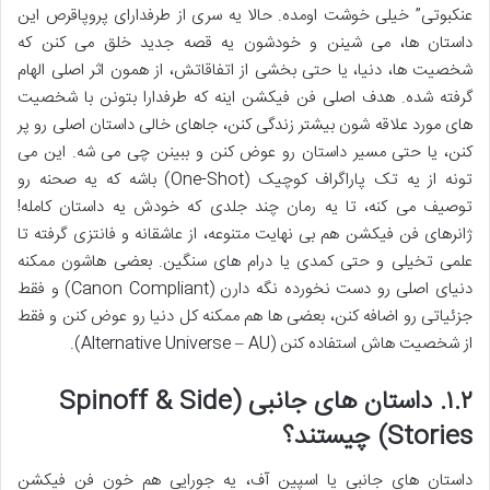
عنکبوتی” خیلی خوشت اومده. حالا یه سری از طرفدارای پروپاقرص این
داستان ها، می شینن و خودشون یه قصه جدید خلق می کنن که
شخصیت ها، دنیا، یا حتی بخشی از اتفاقاتش، از همون اثر اصلی الهام
گرفته شده. هدف اصلی فن فیکشن اینه که طرفدارا بتونن با شخصیت
های مورد علاقه شون بیشتر زندگی کنن، جاهای خالی داستان اصلی رو پر
کنن، یا حتی مسیر داستان رو عوض کنن و ببینن چی می شه. این می
تونه از یه تک پاراگراف کوچیک (One-Shot) باشه که یه صحنه رو
توصیف می کنه، تا یه رمان چند جلدی که خودش یه داستان کامله!
ژانرهای فن فیکشن هم بی نهایت متنوعه، از عاشقانه و فانتزی گرفته تا
علمی تخیلی و حتی کمدی یا درام های سنگین. بعضی هاشون ممکنه
دنیای اصلی رو دست نخورده نگه دارن (Canon Compliant) و فقط
جزئیاتی رو اضافه کنن، بعضی ها هم ممکنه کل دنیا رو عوض کنن و فقط
از شخصیت هاش استفاده کنن (Alternative Universe – AU).
۱.۲. داستان های جانبی (Spinoff & Side
Stories) چیستند؟
داستان های جانبی یا اسپین آف، یه جورایی هم خون فن فیکشن