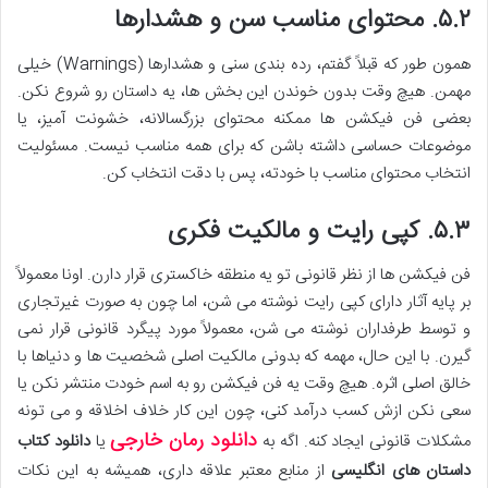
۵.۲. محتوای مناسب سن و هشدارها
همون طور که قبلاً گفتم، رده بندی سنی و هشدارها (Warnings) خیلی
مهمن. هیچ وقت بدون خوندن این بخش ها، یه داستان رو شروع نکن.
بعضی فن فیکشن ها ممکنه محتوای بزرگسالانه، خشونت آمیز، یا
موضوعات حساسی داشته باشن که برای همه مناسب نیست. مسئولیت
انتخاب محتوای مناسب با خودته، پس با دقت انتخاب کن.
۵.۳. کپی رایت و مالکیت فکری
فن فیکشن ها از نظر قانونی تو یه منطقه خاکستری قرار دارن. اونا معمولاً
بر پایه آثار دارای کپی رایت نوشته می شن، اما چون به صورت غیرتجاری
و توسط طرفداران نوشته می شن، معمولاً مورد پیگرد قانونی قرار نمی
گیرن. با این حال، مهمه که بدونی مالکیت اصلی شخصیت ها و دنیاها با
خالق اصلی اثره. هیچ وقت یه فن فیکشن رو به اسم خودت منتشر نکن یا
سعی نکن ازش کسب درآمد کنی، چون این کار خلاف اخلاقه و می تونه
دانلود رمان خارجی
مشکلات قانونی ایجاد کنه. اگه به
یا
دانلود کتاب
داستان های انگلیسی
از منابع معتبر علاقه داری، همیشه به این نکات