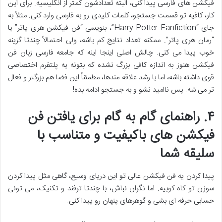
فیکشن های فارسی پیدا کنی، البته تعدادشون کمتر از انگلیسیه. برای این
کار، کافیه تو قسمت جستجو، کلمات کلیدی رو به فارسی وارد کنی. مثلاً به
جای “Harry Potter Fanfiction”، بنویسی “فن فیکشن هری پاتر” یا
“رمان هری پاتر”. ممکنه تعداد نتایج کم باشه، ولی احتمالاً چندتا گزینه
خوب پیدا می کنی. چالش اصلی اینجا اینه که جامعه فارسی زبان فن
فیکشن هنوز به اندازه کافی بزرگ نشده که بتونه یه پلتفرم اختصاصی
قوی داشته باشه، اما با رشد علاقه مندها، مطمئناً این فضا هم بزرگتر و فعال
تر می شه. پس ناامید نشو و به جستجو ادامه بده!
۴. راهنمای گام به گام برای یافتن فن
فیکشن های باکیفیت و متناسب با
سلیقه شما
پیدا کردن یه فن فیکشن عالی تو این دریای وسیع، گاهی مثل پیدا کردن
سوزن تو کاه کوبیه. اما نگران نباش، با چندتا ترفند و تکنیک، می تونی
حسابی حرفه ای بشی و گوهرهای پنهان رو پیدا کنی.