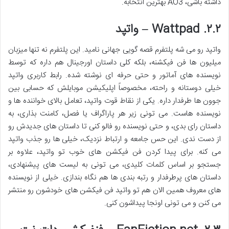
داشته باشی، AO3 بهترین انتخابه.
۲.۲. Wattpad – واتپد
واتپد رو می شه پلتفرم قصه گویی جهانی نامید. این پلتفرم نه تنها میزبان
میلیون ها فن فیکشنه، بلکه کلی داستان اورجینال هم داره که توسط
نویسنده های آماتور و حتی حرفه ای نوشته شده. رابط کاربری واتپد
خیلی دوستانه و راحته، مخصوصاً اپلیکیشن موبایلش که حسابی بین
جوون ها طرفدار داره. یکی از نقاط قوت واتپد، تعامل بالای خواننده ها و
نویسنده هاست. می تونی زیر هر پاراگراف یا فصل، کامنت بذاری، به
داستان رای بدی، و حتی نویسنده رو فالو کنی تا داستان های جدیدش رو
از دست ندی. این حس جامعه و ارتباط نزدیک، خیلی ها رو جذب واتپد
می کنه. برای پیدا کردن فن فیکشن های خوب تو واتپد، علاوه بر
جستجو بر اساس کلمات کلیدی، می تونی به لیست های پیشنهادی،
داستان های پرطرفدار و رتبه بندی ها هم نگاه بندازی. خیلی از نویسنده
های معروف همین الان هم تو واتپد فن فیکشن های خودشون رو منتشر
می کنن و می تونی اونجا پیداشون کنی.