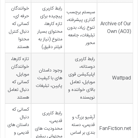
رابط کاربری
خوانندگان
سیستم برچسب
پیچیده برای
حرفه ای،
گذاری پیشرفته،
Archive of Our
تازه کارها،
کسانی که
تنوع زیاد، بدون
Own (AO3)
محتوای بسیار
دنبال کنترل
تبلیغات، جامعه
متنوع (نیاز به
محتوا
محور
فیلتر دقیق)
هستند
رابط کاربری
تازه کارها،
دوستانه،
خوانندگان
وجود داستان
اپلیکیشن قوی
موبایل،
Wattpad
های با کیفیت
موبایل، تعامل
کسانی که
پایین، تبلیغات
بالای خواننده و
دنبال تعامل
نویسنده
هستند
کسانی که
رابط کاربری
آرشیو بزرگ و
دنبال
قدیمی،
قدیمی، دسته
داستان های
FanFiction.net
محدودیت های
بندی بر اساس
قدیمی و
محتوایی بیشتر