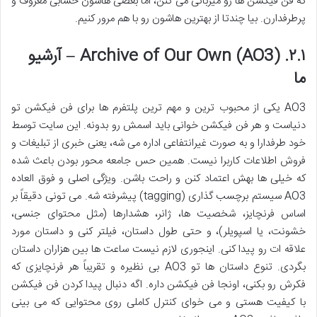
که فن فیکشن ها رو میزبانی می کنن، اما بعضی هاشون حسابی معروف و
پرطرفدارن. بیا چندتا از بهترین هاشون رو با هم مرور کنیم.
۲.۱. Archive of Our Own (AO3) – آرشیو
ما
AO3 یکی از محبوب ترین و مهم ترین پلتفرم ها برای فن فیکشن تو
دنیاست و هر فن فیکشن خوانی باید اسمش رو بدونه. این سایت توسط
خود طرفدارا و به صورت غیرانتفاعی اداره می شه، یعنی خبری از تبلیغات و
فروش اطلاعات کاربرا نیست. همین حس جامعه محور بودن باعث شده
که خیلی ها بهش اعتماد کنن و راحت باشن. ویژگی اصلی و فوق العاده
AO3 سیستم برچسب گذاری (tagging) پیشرفته شه. می تونی دقیقاً بر
اساس فرنچایز، شخصیت ها، ژانر، هشدارها (مثل محتوای جنسی،
خشونت، یا اسپویلر)، و حتی طول داستان، فیلتر کنی و داستان مورد
علاقه ات رو پیدا کنی. اینجوری لازم نیست ساعت ها بین هزاران داستان
بگردی. تنوع داستان ها تو AO3 بی نظیره و تقریباً هر فرنچایزی که
فکرش رو بکنی، اونجا فن فیکشن داره. اگه دنبال پیدا کردن فن فیکشن
با کیفیت هستی و می خوای کنترل کاملی روی محتوایی که می بینی