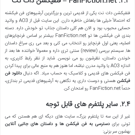
۲.۳. FanFiction.net – فنفیکشن دات نت
فنفیکشن دات نت یکی از قدیمی ترین و بزرگترین آرشیوهای فن فیکشنه
که احتمالاً خیلی ها باهاش خاطره دارن. این سایت قبل از AO3 و واتپد
حسابی محبوب بود و الان هم کلی داستان جذاب تو خودش داره. دسته
بندی فن فیکشن ها تو FanFiction.net بیشتر بر اساس فرنچایزهای
اصلیه، یعنی اول فرنچایز رو انتخاب می کنی و بعد می ری سراغ داستان
ها. سیستم بررسی (review) سنتی تری داره و معمولاً خواننده ها بعد از
خوندن داستان، نظرشون رو می نویسن. شاید از نظر رابط کاربری، به
اندازه AO3 یا واتپد مدرن نباشه، اما هنوز هم یه منبع عالی برای پیدا کردن
فن فیکشن های قدیمی و کلاسیک به حساب میاد. اگه دنبال
دانلود فن
فیکشن
هستی و دوست داری یه نگاهی به آرشیوهای قدیمی تر بندازی،
حتماً FanFiction.net رو امتحان کن.
۲.۴. سایر پلتفرم های قابل توجه
غیر از این سه تا پلتفرم بزرگ، سایت های دیگه ای هم هستن که می
تونی برای
دسترسی به فن فیکشن ها و داستان های جانبی آنلاین
بهشون سر بزنی: