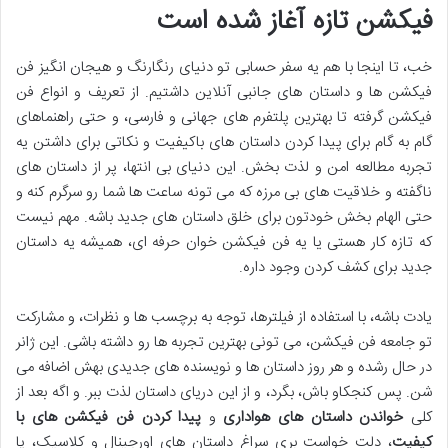
فیکشن تازه آغاز شده است
خب، تا اینجا با هم یه سفر حسابی تو دنیای رنگارنگ و هیجان انگیز فن
فیکشن ها و داستان های جانبی آنلاین داشتیم. از تعریف و انواع فن
فیکشن گرفته تا بهترین پلتفرم های جهانی و فارسی، و حتی راهنماهای
گام به گام برای پیدا کردن داستان های باکیفیت و نکاتی برای داشتن یه
تجربه مطالعه امن و لذت بخش. این دنیای بی انتها، پر از داستان های
ناگفته و خلاقیت های بی مرزه که می تونه ساعت ها شما رو سرگرم کنه و
حتی الهام بخش خودتون برای خلق داستان های جدید باشه. مهم نیست
که تازه کار هستی یا یه فن فیکشن خوان حرفه ای، همیشه یه داستان
جدید برای کشف کردن وجود داره.
یادت باشه، با استفاده از فیلترها، توجه به برچسب ها و نظرات، و مشارکت
تو جامعه فن فیکشن، می تونی بهترین تجربه ها رو داشته باشی. این ژانر
در حال رشده و هر روز داستان ها و نویسنده های جدیدی بهش اضافه می
شن. پس کنجکاو باش، بگرد، و از این دریای داستان لذت ببر. و اگه بعد از
کلی
خواندن داستان های هواداری
و
پیدا کردن فن فیکشن های با
کیفیت
، دلت خواست بری سراغ داستان های اورجینال و کلاسیک، یا