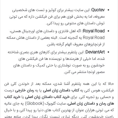
Quotev:
این سایت بیشتر برای کوئیز و تست های شخصیتی
معروفه، اما یه بخش قوی هم برای فن فیکشن داره که می تونی
توش داستان های متنوعی رو پیدا کنی.
Royal Road:
اگه اهل فانتزی و داستان های اورجینال هستی،
Royal Road یه گنجینه است. البته بعضی از داستان هاش ممکنه
از فرنچایزهای معروف الهام گرفته باشن.
DeviantArt:
این پلتفرم بیشتر برای کارهای هنری بصری شناخته
شده، اما خیلی از هنرمندها و نویسنده ها فن فیکشن های
خودشون رو به صورت نوشتاری یا حتی کمیک و داستان های
مصور اونجا منتشر می کنن.
حالا که با این همه پلتفرم آشنا شدی، ممکنه بعد از خوندن کلی فن
فیکشن، هوس کنی یه
کتاب داستان زبان اصلی
یا یه
رمان خارجی
درست
و حسابی رو تجربه کنی. برای
خرید کتاب داستان زبان اصلی
یا
خرید کتاب
های رمان و داستان زبان اصلی
، سایت گلوبوک (Globook) یه جای عالیه
که می تونی هزاران عنوان از بهترین کتاب های دنیا رو پیدا کنی و با خیال
راحت خریدشون کنی. دیگه نیازی نیست نگران پیدا کردن منابع معتبر