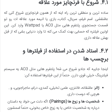
۴.۱. شروع با فرنچایز مورد علاقه
ساده ترین و منطقی ترین راه اینه که از همون فرنچایزی شروع کنی که
عاشقشی. اسم فیلم، سریال، کتاب، بازی یا انیمه مورد علاقه ات رو تو
قسمت جستجوی پلتفرم هایی مثل AO3 یا Wattpad وارد کن. این
اولین فیلتره که حسابی بهت کمک می کنه تا وارد دنیایی بشی که از قبل
بهش علاقه داری.
۴.۲. استاد شدن در استفاده از فیلترها و
برچسب ها
اینجا جاییه که جادو شروع می شه! پلتفرم هایی مثل AO3 یه سیستم
فیلترینگ خیلی قوی دارن. حتماً از این فیلترها استفاده کن:
ژانر:
عاشقانه، فانتزی، علمی تخیلی، کمدی، درام، ماجراجویی، و…
هرچی که دوست داری.
شخصیت ها و زوج ها (Pairings):
اگه دلت می خواد یه داستان
درباره یه شخصیت خاص یا یه زوج خاص بخونی، حتماً اسمشون