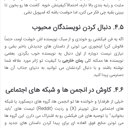
مثبت و رتبه بندی بالا داره، احتمالاً کیفیتش خوبه. کامنت ها رو بخون تا
ببینی بقیه چی فکر می کنن، اما حواست باشه که اسپویل نشی.
۴.۵. دنبال کردن نویسندگان محبوب
اگه یه فن فیکشنی رو خوندی و از سبک نویسنده اش خوشت اومد، حتماً
فالوش کن! اینجوری می تونی از داستان های جدیدش باخبر بشی و
نیازی نیست دوباره از اول دنبال یه نویسنده خوب بگردی. بعضی
نویسنده ها ممکنه کلی
رمان خارجی
با کیفیت تو ژانر مورد علاقه شما
نوشته باشند و با دنبال کردنشان می توانید به دنیای جذاب آن ها
دسترسی پیدا کنید.
۴.۶. کاوش در انجمن ها و شبکه های اجتماعی
خیلی از طرفدارا و خواننده ها تو انجمن ها، گروه های دیسکورد یا شبکه
های اجتماعی مثل توییتر (X) و ردیت (Reddit) لیست های “باید
بخوانید” یا توصیه های فن فیکشن رو به اشتراک می ذارن. این گروه ها
می تونن منابع فوق العاده ای برای پیدا کردن داستان های جدید و