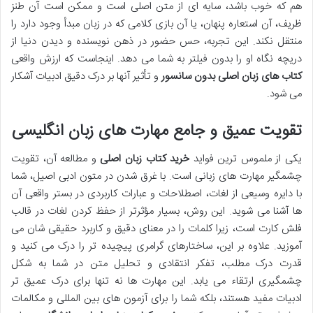
هم که خوب باشد، سایه ای از متن اصلی است و ممکن است آن طنز
ظریف، آن استعاره پنهان، یا آن بازی کلامی که در زبان مبدأ وجود دارد را
منتقل نکند. این تجربه، حس حضور در ذهن نویسنده و دیدن دنیا از
دریچه نگاه او را بدون فیلتر به شما می دهد. اینجاست که ارزش واقعی
کتاب های زبان اصلی بدون سانسور
و تأثیر آنها بر درک دقیق ادبیات آشکار
می شود.
تقویت عمیق و جامع مهارت های زبان انگلیسی
یکی از ملموس ترین فواید
خرید کتاب زبان اصلی
و مطالعه آن، تقویت
چشمگیر مهارت های زبانی است. با غرق شدن در متون ادبی اصیل، شما
با دایره وسیعی از لغات، اصطلاحات و عبارات کاربردی در بستر واقعی آن
ها آشنا می شوید. این روش، بسیار مؤثرتر از حفظ کردن لغات در قالب
فلش کارت است، زیرا کلمات را در معنای دقیق و کاربرد حقیقی شان می
آموزید. علاوه بر این، ساختارهای گرامری پیچیده تر را درک می کنید و
قدرت درک مطلب، تفکر انتقادی و تحلیل متن در شما به شکل
چشمگیری ارتقاء می یابد. این مهارت ها نه تنها برای درک عمیق تر
ادبیات مفید هستند، بلکه شما را برای آزمون های بین المللی و مکالمات