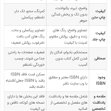
واضح، تیره، یکنواخت،
کیفیت
کمرنگ، محو، لک دار،
بدون لک و پخش شدگی
چاپ متن
نامنظم، پیکسلی
جوهر
تصاویر واضح، رنگ های
تصاویر پیکسلی و مات،
کیفیت
زنده و دقیق، روکش مقاوم،
رنگ های کدر، بافت
چاپ جلد
لمینت با کیفیت
نامرغوب، روکش ضعیف
مستحکم، بادوام، امکان باز
ضعیف، صفحات به راحتی
صحافی
شدن کامل کتاب بدون
جدا می شوند، چسب
آسیب
خوردگی نامنظم
ممکن است فاقد ISBN
وجود
دارای ISBN معتبر و مطابق
باشد یا ISBN جعلی/اشتباه
ISBN
با وب سایت ناشر
داشته باشد
مقدمه و
شامل مقدمه ها و یادداشت
فاقد این بخش ها یا دارای
یادداشت
های مفصل و تخصصی از
نسخه های کوتاه، ناقص و
تخصصی
اساتید
بی کیفیت