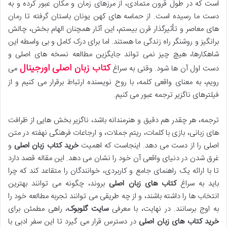
است که در طول قرون متمادی، از مرزهای زمان و مکان عبور کرده و به
دست ما رسیده است. از حماسه های کهن یونان باستان گرفته تا رمان
های معاصر و تأثیرگذار قرن بیستم، این آثار همچنان الهام بخش، چالش
برانگیز و روشنگر راه زندگی ما هستند. اما برای درک کامل و بی واسطه این
شاهکارها، هیچ چیز نمی تواند جایگزین مطالعه نسخه های اصلی و
کتاب زبان اصلی اورجینال
دست اول آن ها شود. وقتی به سراغ
می
رویم، به معنای واقعی کلمه، با روح نویسنده ارتباط برقرار می کنیم و از
فیلترهای ناگزیر ترجمه عبور می کنیم.
ترجمه، هر چقدر هم دقیق و هنرمندانه باشد، ناگزیر بخش هایی از ظرافت
های زبانی، بازی با کلمات، ریتم جملات، و ارجاعات فرهنگی نهفته در متن
اصلی را از دست می دهد. اینجاست که اهمیت
خرید کتاب زبان اصلی
و
غرق شدن در دنیای واقعی آن خود را نشان می دهد. این مقاله قصد دارد
تا با ارائه یک راهنمای جامع و کاربردی، خوانندگان را متقاعد کند که چرا
باید به سراغ
کتاب های زبان اصلی
بروند، چگونه می توانند بهترین
انتخاب ها را داشته باشند، و از چه طریقی می توانند تجربه مطالعه خود را
به اوج برسانند. در نهایت، با معرفی
سایت گلوبوک
، راهی مطمئن برای
خرید کتاب های زبان اصلی
در دسترس قرار می گیرد تا این سفر ادبی با