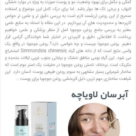
کمکی و مکمل برای بهبود وضعیت مو و پوست صورت به ویژه در موارد خشکی
التهاب و برخی لک ها موثر باشد. اما برای درک کامل این موضوع و استفاده
صحیح از این روغن ارزشمند لازم است به بررسی دقیق تر و علمی تر خواص
کاربردها و محدودیت های آن بپردازیم. در این مقاله با استناد به منابع علمی
معتبر به بررسی جامع روغن جوجوبا اصل از منظر پزشکی و علمی خواهیم
پرداخت تا اطلاعاتی دقیق و کاربردی در اختیار شما خوانندگان گرامی قرار
دهیم. روغن جوجوبا چیست و چه خواصی دارد؟ روغن جوجوبا در واقع یک
وکس مایع است که از دانه های گیاه Simmondsia chinensis استخراج
می شود. این گیاه بومی مناطق خشک و بیابانی جنوب غربی ایالات متحده و
مکزیک است. برخلاف نامش روغن جوجوبا در حقیقت یک استر موم است که
ساختار شیمیایی بسیار مشابهی به سبوم روغن طبیعی پوست انسان دارد. این
شباهت ساختاری مهم ترین دلیل اثربخشی روغن جوجوبا برای پوست …