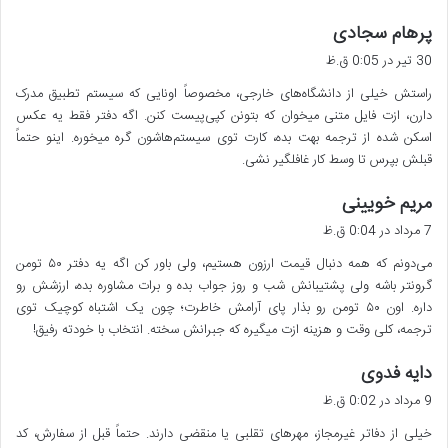
گ
پرهام سجادی
ف
30 تیر در 0:05 ق.ظ
ت
راستش خیلی از دانشگاه‌های خارجی، مخصوصاً اونایی که سیستم تطبیق مدرک
:
دارن، ازت فایل متنی میخوان که بتونن کپی‌پیست کنن. اگه دفتر فقط یه عکس
اسکن شده از ترجمه بهت بده، کارت توی سیستم‌هاشون گره میخوره. اینو حتماً
قبلش بپرس تا وسط کار غافلگیر نشی.
گ
مریم خویینی
ف
7 مرداد در 0:04 ق.ظ
ت
می‌دونم که همه دنبال قیمت ارزون هستیم، ولی باور کن اگه یه دفتر ۵۰ تومن
:
گرونتر باشه ولی پشتیبانش شب و روز جواب بده و برات مشاوره بده، ارزشش رو
داره. اون ۵۰ تومن رو بذار پای آرامش خاطرت؛ چون یک اشتباه کوچیک توی
ترجمه، کلی وقت و هزینه ازت میگیره که جبرانش سخته. انتخاب با خودته رفیق!
گ
دایه فدوی
ف
9 مرداد در 0:02 ق.ظ
ت
خیلی از دفاتر غیرمجاز، مهرهای تقلبی یا منقضی دارند. حتماً قبل از سفارش، کد
: