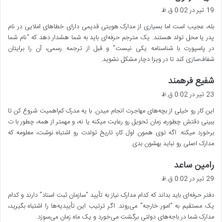
ف
19 تیر در 0:02 ق.ظ
ت
بله، عجیب است اما بسیاری از مدارک هویتی قدیمی دارای خطاهای املایی در نام
:
پدر یا محل تولد هستند. یک مترجم حرفه‌ای باید به شما هشدار دهد که “نام شما
در پاسپورت با شناسنامه یکی نیست” و قبل از ترجمه رسمی، آن را برایتان
شفاف‌سازی کند تا در ویزا دچار مشکل نشوید.
گ
شفیع فرهمند
ف
23 تیر در 0:02 ق.ظ
ت
این کار رو خیلی از بچه‌های مهاجرت انجام میدن. با یه مدرک کم‌اهمیت شروع کن تا
:
ببینی دقتش چطوره، زمان تحویل رو رعایت میکنه یا نه، و مهمتر از همه، چطور با ت
برخورد میکنه. اگه توی همون اول کار، تاریخ تولدت رو اشتباه نوشت، معلومه که
مدارک اصلی رو نباید بهشون بدی.
گ
رامین ساعد
ف
29 تیر در 0:02 ق.ظ
ت
دفتر حرفه‌ای باید بداند که کدام مدارک نیاز به تأیید “سازمان ثبت اسناد” دارند و کدام
:
یک مستقیم به “امور خارجه” می‌روند. اگر ترتیب این تأییدیه‌ها را اشتباه بگیرید،
مدارک شما در باجه‌های دولتی برگشت می‌خورد و یک ماه زمان می‌سوزد.