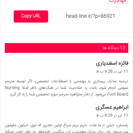
مهاجرت
Copy URL
‫13 دیدگاه ها
گ
فائزه اسفندیاری
ف
11 تیر در 9:28 ب.ظ
ت
ترجمه مدارک پرستاری یا مهندسی با اصطلاحات تخصصی، اگر توسط مترجم
:
عمومی انجام شود، باعث رد صلاحیت شما در هیأت‌های ناظر (مثلاً Nursing
Board کانادا) می‌شود. از دفتر بخواهید مترجم حوزه تخصصی شما را به کار گیرد.
گ
ابراهیم عسگری
ف
11 تیر در 9:29 ب.ظ
ت
راستش، خیلی از ما عادت داریم بریم سراغ اولین دفتری که توی خیابون جلومون
:
سبز میشه. ولی برای مدرک مهاجرتی، این بزرگترین اشتباهه. یه دفتر خوب ممکنه