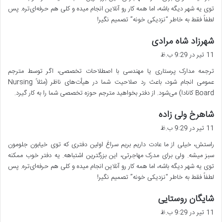
توی یه شهر دیگه باشه، اما همه کار رو آنلاین انجام میده و کلی هم حرفه‌ای‌تره. پس
لطفاً فقط به خاطر “نزدیکی خونه” تصمیم نگیر!
گ
شهرزاد شاه مرادی
ف
11 تیر در 9:29 ب.ظ
ت
ترجمه مدارک پرستاری یا مهندسی با اصطلاحات تخصصی، اگر توسط مترجم
:
عمومی انجام شود، باعث رد صلاحیت شما در هیأت‌های ناظر (مثلاً Nursing
Board کانادا) می‌شود. از دفتر بخواهید مترجم حوزه تخصصی شما را به کار گیرد.
گ
شاهرخ ولی زاده
ف
11 تیر در 9:29 ب.ظ
ت
راستش، خیلی از ما عادت داریم بریم سراغ اولین دفتری که توی خیابون جلومون
:
سبز میشه. ولی برای مدرک مهاجرتی، این بزرگترین اشتباهه. یه دفتر خوب ممکنه
توی یه شهر دیگه باشه، اما همه کار رو آنلاین انجام میده و کلی هم حرفه‌ای‌تره. پس
لطفاً فقط به خاطر “نزدیکی خونه” تصمیم نگیر!
گ
شایگان روستایی
ف
11 تیر در 9:29 ب.ظ
ت