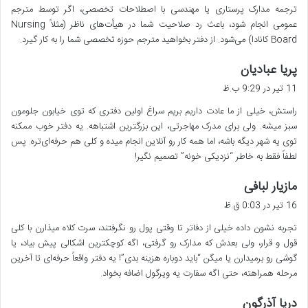
ترجمه مدارک پرستاری یا مهندسی با اصطلاحات تخصصی، اگر توسط مترجم
:
عمومی انجام شود، باعث رد صلاحیت شما در هیأت‌های ناظر (مثلاً Nursing
Board کانادا) می‌شود. از دفتر بخواهید مترجم حوزه تخصصی شما را به کار گیرد.
گ
پریا عبادیان
ف
11 تیر در 9:29 ب.ظ
ت
راستش، خیلی از ما عادت داریم بریم سراغ اولین دفتری که توی خیابون جلومون
:
سبز میشه. ولی برای مدرک مهاجرتی، این بزرگترین اشتباهه. یه دفتر خوب ممکنه
توی یه شهر دیگه باشه، اما همه کار رو آنلاین انجام میده و کلی هم حرفه‌ای‌تره. پس
لطفاً فقط به خاطر “نزدیکی خونه” تصمیم نگیر!
گ
مازیار لبافی
ف
16 تیر در 0:03 ق.ظ
ت
تجربه نشون داده خیلی از دفاتر تا وقتی پول رو نگرفتند، سرت کلاه میذارن با کلی
:
قول و قرار، ولی بعدش که مدارک رو گرفتی، اگه کوچکترین اشکالی پیش بیاد، یا
گوشی رو برمیدارن یا میگن “باید دوباره هزینه بدی”! یه دفتر واقعاً حرفه‌ای تا آخرین
مرحله همراهته، حتی اگه سفارت یه ویرگول اضافه بخواد.
گ
دریا آذرگون