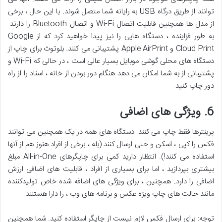
توانند از طریق درگاه USB به رایانه شما متصل شوند. با این حال ، برخی
از مدل ها همچنین قابلیت اتصال Wi-Fi و اتصال Bluetooth را دارند.
به طور فزاینده ، دستگاه هایی را نیز پیدا خواهید کرد که از Google
Cloud Print و Apple AirPrint پشتیبانی می کنند. بلوتوث برای چاپ از
دستگاه های محلی گوشی موبایل بسیار عالی است ، در حالی که Wi-Fi و
پشتیبانی از به شما امکان می دهد هنگام دور بودن از خانه ، اسناد را از راه
دور چاپ کنید.
6. ویژگی های اضافی
پرینترها فقط چاپ می کنند. دستگاه های همه در یک همچنین می توانند
فکس را کپی ، اسکن و حتی ارسال کنند (بله ، برخی از افراد هنوز هم از آنها
استفاده می کنند!). انتظار دارید کمی برای چاپگرهای All-in-One مبلغ
بیشتری بپردازید ، اما برای بسیاری از افراد ، قابلیت های اضافی ارزش
اضافی را دارد. همچنین ، برای ویژگی های اضافه شده خاص تولیدکننده
مانند حالت های چاپ ویژه عکس و برنامه های وب ، را دارا هستنند.
توجه: برای ارسال فکس لازم نیست از چاپگر استفاده کنید. شما همچنین